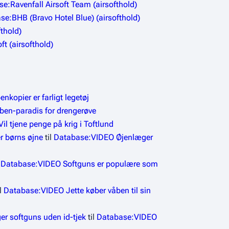
e:Ravenfall Airsoft Team (airsofthold)
se:BHB (Bravo Hotel Blue) (airsofthold)
thold)
t (airsofthold)
kopier er farligt legetøj
en-paradis for drengerøve
il tjene penge på krig i Toftlund
r børns øjne
til
Database:VIDEO Øjenlæger
l
Database:VIDEO Softguns er populære som
l
Database:VIDEO Jette køber våben til sin
er softguns uden id-tjek
til
Database:VIDEO