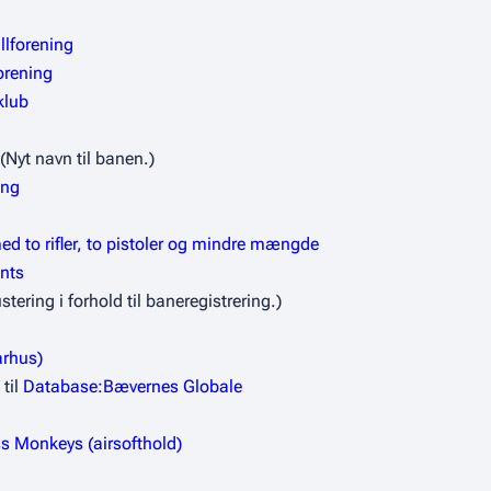
lforening
orening
klub
(Nyt navn til banen.)
ing
med to rifler, to pistoler og mindre mængde
ints
stering i forhold til baneregistrering.)
arhus)
til
Database:Bævernes Globale
s Monkeys (airsofthold)