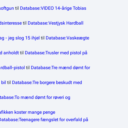
softgun
til
Database:VIDEO 14-årige Tobias
dsinteresse
til
Database:Vestjysk Hardball
 - jeg slog 15 ihjel
til
Database:Vaskeægte
nd anholdt
til
Database:Trusler med pistol på
rdball-pistol
til
Database:Tre mænd dømt for
bil
til
Database:Tre borgere beskudt med
tabase:To mænd dømt for røveri og
afikken koster mange penge
Database:Teenagere fængslet for overfald på