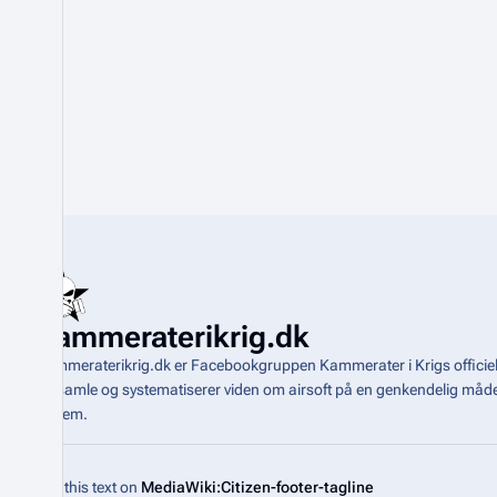
Kammeraterikrig.dk
Kammeraterikrig.dk er Facebookgruppen Kammerater i Krigs officiel
indsamle og systematiserer viden om airsoft på en genkendelig m
system
.
Edit this text on
MediaWiki:Citizen-footer-tagline