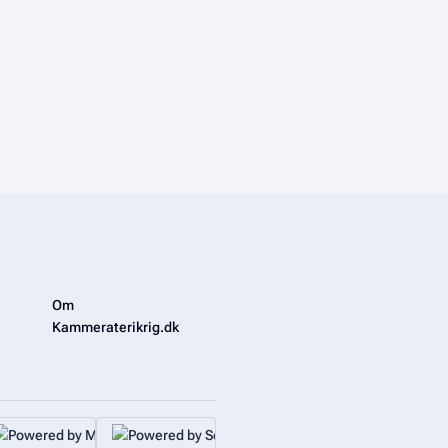
Om
Kammeraterikrig.dk