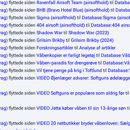
rag
flyttede siden
Ravenfall Airsoft Team (airsofthold)
til
Databas
rag
flyttede siden
BHB (Bravo Hotel Blue) (airsofthold)
til
Databa
rag
flyttede siden
Sigma (airsofthold)
til
Database:Sigma (airsof
rag
flyttede siden
404 airsoft (airsofthold)
til
Database:404 airsof
rag
flyttede siden
Shadow War
til
Shadow War (2023)
rag
flyttede siden
Grilsim Brikby
til
Grilsim Brikby (2024)
rag
flyttede siden
Forskningsartikler
til
Analyse af artikler
rag
flyttede siden
Våbenkopier er farligt legetøj
til
Database:Våben
rag
flyttede siden
Våben-paradis for drengerøve
til
Database:Våb
rag
flyttede siden
Vil tjene penge på krig i Toftlund
til
Database:V
rag
flyttede siden
VIDEO Øjenlæger advarer: Softguns ødelægge
rag
flyttede siden
VIDEO Softguns er populære som aldrig før
ti
rag
flyttede siden
VIDEO Jette køber våben til sin 13-årige søn
ti
rag
flyttede siden
VIDEO 20 netbutikker bryder våbenloven: Sælg