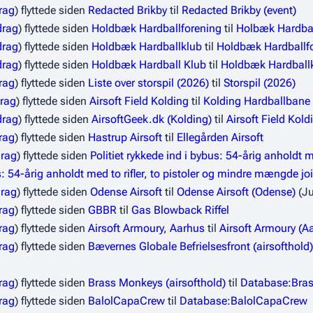
rag
flyttede siden
Redacted Brikby
til
Redacted Brikby (event)
drag
flyttede siden
Holdbæk Hardballforening
til
Holbæk Hardbal
drag
flyttede siden
Holdbæk Hardballklub
til
Holdbæk Hardballf
drag
flyttede siden
Holdbæk Hardball Klub
til
Holdbæk Hardball
rag
flyttede siden
Liste over storspil (2026)
til
Storspil (2026)
drag
flyttede siden
Airsoft Field Kolding
til
Kolding Hardballbane
drag
flyttede siden
AirsoftGeek.dk (Kolding)
til
Airsoft Field Kold
rag
flyttede siden
Hastrup Airsoft
til
Ellegården Airsoft
drag
flyttede siden
Politiet rykkede ind i bybus: 54-årig anholdt 
: 54-årig anholdt med to rifler, to pistoler og mindre mængde jo
drag
flyttede siden
Odense Airsoft
til
Odense Airsoft (Odense)
(Ju
rag
flyttede siden
GBBR
til
Gas Blowback Riffel
rag
flyttede siden
Airsoft Armoury, Aarhus
til
Airsoft Armoury (A
rag
flyttede siden
Bævernes Globale Befrielsesfront (airsofthold)
rag
flyttede siden
Brass Monkeys (airsofthold)
til
Database:Bras
rag
flyttede siden
BalolCapaCrew
til
Database:BalolCapaCrew