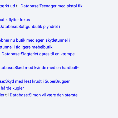
stærkt ud
til
Database:Teenager med pistol fik
tik flytter fokus
Database:Softgunbutik plyndret i
bner nu butik med egen skydetunnel i
unnel i tidligere møbelbutik
l
Database:Slagteriet gøres til en kæmpe
tabase:Skød mod kvinde med en hardball-
e:Skyd med løst krudt i SuperBrugsen
hårde kugler
ler
til
Database:Simon vil være den største