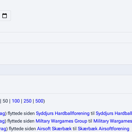
|
50
|
100
|
250
|
500
)
rag
flyttede siden
Syddjurs Hardballforening
til
Syddjurs Hardball
rag
flyttede siden
Miltary Wargames Group
til
Military Wargame
rag
flyttede siden
Airsoft Skærbæk
til
Skærbæk Airsoftforening