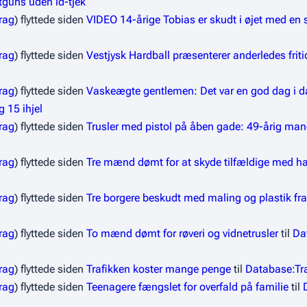
tguns uden id-tjek
rag
flyttede siden
VIDEO 14-årige Tobias er skudt i øjet med en 
rag
flyttede siden
Vestjysk Hardball præsenterer anderledes friti
rag
flyttede siden
Vaskeægte gentlemen: Det var en god dag i dag
g 15 ihjel
rag
flyttede siden
Trusler med pistol på åben gade: 49-årig ma
rag
flyttede siden
Tre mænd dømt for at skyde tilfældige med ha
rag
flyttede siden
Tre borgere beskudt med maling og plastik fra 
rag
flyttede siden
To mænd dømt for røveri og vidnetrusler
til
Da
rag
flyttede siden
Trafikken koster mange penge
til
Database:Tr
rag
flyttede siden
Teenagere fængslet for overfald på familie
til