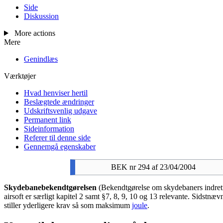
Side
Diskussion
More actions
Mere
Genindlæs
Værktøjer
Hvad henviser hertil
Beslægtede ændringer
Udskriftsvenlig udgave
Permanent link
Sideinformation
Referer til denne side
Gennemgå egenskaber
BEK nr 294 af 23/04/2004
Skydebanebekendtgørelsen
(Bekendtgørelse om skydebaners indretni
airsoft er særligt kapitel 2 samt §7, 8, 9, 10 og 13 relevante. Sidstn
stiller yderligere krav så som maksimum
joule
.