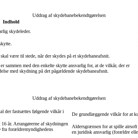
Uddrag af skydebanebekendtgørelsen
Indhold
rlig skydeleder.
kytte.
kal være til stede, når der skydes på et skydebaneafsnit.
r sammen med den enkelte skytte ansvarlig for, at de vilkår, der er
indelse med skydning på det pågældende skydebaneafsnit.
Uddrag af skydebanebekendtgørelsen
l der fastsættes følgende vilkår i
De grundlæggende vilkår for at ku
 16 år. Arrangørerne af skydningen
Aldersgrænsen for at spille airsof
kke fra forældremyndighedens
en juridisk ansvarlig (forældre ell