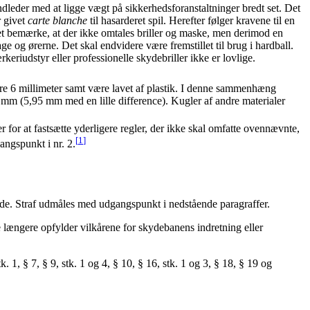
dleder med at ligge vægt på sikkerhedsforanstaltninger bredt set. Det
r givet
carte blanche
til hasarderet spil. Herefter følger kravene til en
et bemærke, at der ikke omtales briller og maske, men derimod en
ge og ørerne. Det skal endvidere være fremstillet til brug i hardball.
keriudstyr eller professionelle skydebriller ikke er lovlige.
ære 6 millimeter samt være lavet af plastik. I denne sammenhæng
6 mm (5,95 mm med en lille difference). Kugler af andre materialer
r for at fastsætte yderligere regler, der ikke skal omfatte ovennævnte,
[
1
]
angspunkt i nr. 2.
nde. Straf udmåles med udgangspunkt i nedstående paragraffer.
e længere opfylder vilkårene for skydebanens indretning eller
1, § 7, § 9, stk. 1 og 4, § 10, § 16, stk. 1 og 3, § 18, § 19 og