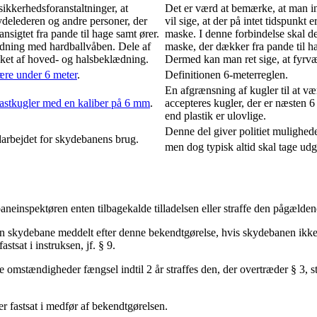
ikkerhedsforanstaltninger, at
Det er værd at bemærke, at man in
ydelederen og andre personer, der
vil sige, at der på intet tidspunkt e
sigtet fra pande til hage samt ører.
maske. I denne forbindelse skal d
kydning med hardballvåben. Dele af
maske, der dækker fra pande til ha
kket af hoved- og halsbeklædning.
Dermed kan man ret sige, at fyrvær
ære under 6 meter
.
Definitionen 6-meterreglen.
En afgrænsning af kugler til at v
lastkugler med en kaliber på 6 mm
.
accepteres kugler, der er næsten 
end plastik er ulovlige.
Denne del giver politiet mulighede
udarbejdet for skydebanens brug.
men dog typisk altid skal tage udg
einspektøren enten tilbagekalde tilladelsen eller straffe den pågælde
f en skydebane meddelt efter denne bekendtgørelse, hvis skydebanen ikk
stsat i instruksen, jf. § 9.
mstændigheder fængsel indtil 2 år straffes den, der overtræder § 3, stk. 
r fastsat i medfør af bekendtgørelsen.