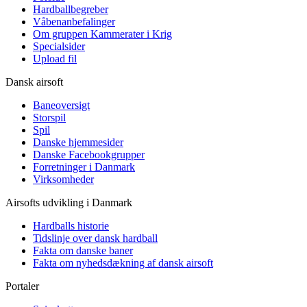
Hardballbegreber
Våbenanbefalinger
Om gruppen Kammerater i Krig
Specialsider
Upload fil
Dansk airsoft
Baneoversigt
Storspil
Spil
Danske hjemmesider
Danske Facebookgrupper
Forretninger i Danmark
Virksomheder
Airsofts udvikling i Danmark
Hardballs historie
Tidslinje over dansk hardball
Fakta om danske baner
Fakta om nyhedsdækning af dansk airsoft
Portaler