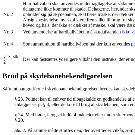
Hardballvåben skal anvendes under iagttagelse af sådanne s
deltagerne ikke kommer til skade. Deltagerne, herunder sk
Nr. 2
opholder sig på skydebanen, skal bære maske, der dækker an
Ansigtsbeskyttelse mv. skal være fremstillet til brug for s
hoved og hals, der ikke er dækket af maske, skal være dæ
Nr. 3
Ved anvendelse af hardballvåben må skudafstanden
ikke v
Nr. 4
Som ammunition til hardballvåben må der kun anvendes
p
§13, stk.
Der kan fastsættes yderligere vilkår i den instruks, der er 
2
Brud på skydebanebekendtgørelsen
Såfremt paragrafferne i skydebanebekendtgørelsen brydes kan skydeban
§ 23. Politiet kan til enhver tid tilbagekalde en godkendelse a
anlæggelse, jf. § 3, eller de krav til brug af skydebanen, som er fa
§ 24. Med bøde, fængsel indtil 4 måneder eller under skærpende o
§ 20.
Stk. 2.
På samme måde straffes den, der overtræder vilkår, som e