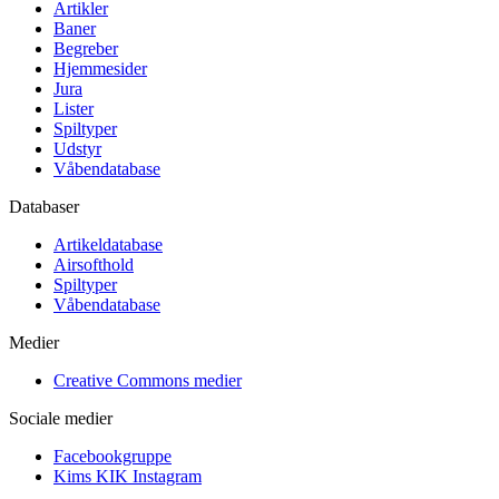
Artikler
Baner
Begreber
Hjemmesider
Jura
Lister
Spiltyper
Udstyr
Våbendatabase
Databaser
Artikeldatabase
Airsofthold
Spiltyper
Våbendatabase
Medier
Creative Commons medier
Sociale medier
Facebookgruppe
Kims KIK Instagram