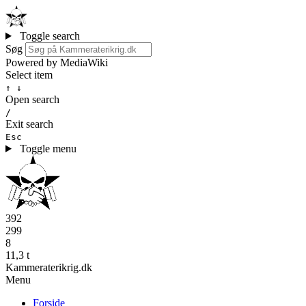
Toggle search
Søg
Powered by MediaWiki
Select item
↑ ↓
Open search
/
Exit search
Esc
Toggle menu
392
299
8
11,3 t
Kammeraterikrig.dk
Menu
Forside