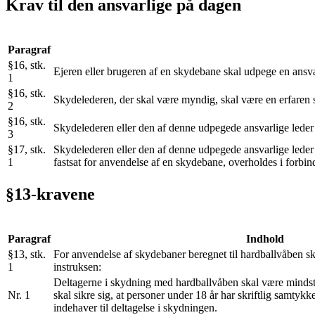
Krav til den ansvarlige på dagen
Paragraf
§16, stk.
Ejeren eller brugeren af en skydebane skal udpege en ansva
1
§16, stk.
Skydelederen, der skal være myndig, skal være en erfaren s
2
§16, stk.
Skydelederen eller den af denne udpegede ansvarlige leder s
3
§17, stk.
Skydelederen eller den af denne udpegede ansvarlige leder e
1
fastsat for anvendelse af en skydebane, overholdes i forb
§13-kravene
Paragraf
Indhold
§13, stk.
For anvendelse af skydebaner beregnet til hardballvåben ska
1
instruksen:
Deltagerne i skydning med hardballvåben skal være mindst
Nr. 1
skal sikre sig, at personer under 18 år har skriftlig samty
indehaver til deltagelse i skydningen.