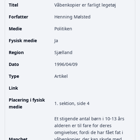
Titel
Våbenkopier er farligt legetøj
Forfatter
Henning Mølsted
Medie
Politiken
Fysisk medie
Ja
Region
Sjælland
Dato
1996/04/09
Type
Artikel
Link
Placering i fysisk
1. sektion, side 4
medie
Et stigende antal børn i 10-13 års
alderen er til fare for deres
omgivelser, fordi de har fået fat i
Manchet
våbenkopier, der kan skyde med