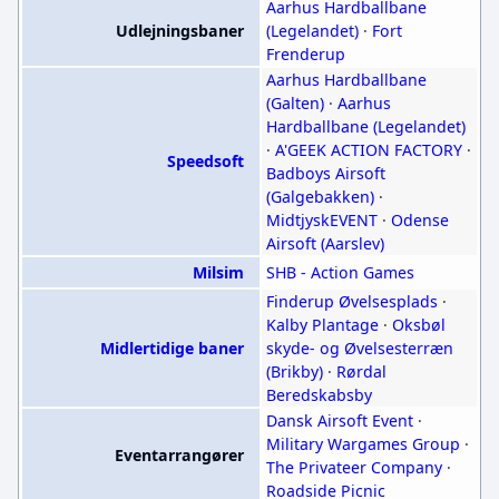
Aarhus Hardballbane
Udlejningsbaner
(Legelandet)
·
Fort
Frenderup
Aarhus Hardballbane
(Galten)
·
Aarhus
Hardballbane (Legelandet)
·
A'GEEK ACTION FACTORY
·
Speedsoft
Badboys Airsoft
(Galgebakken)
·
MidtjyskEVENT
·
Odense
Airsoft (Aarslev)
Milsim
SHB - Action Games
Finderup Øvelsesplads
·
Kalby Plantage
·
Oksbøl
Midlertidige baner
skyde- og Øvelsesterræn
(Brikby)
·
Rørdal
Beredskabsby
Dansk Airsoft Event
·
Military Wargames Group
·
Eventarrangører
The Privateer Company
·
Roadside Picnic