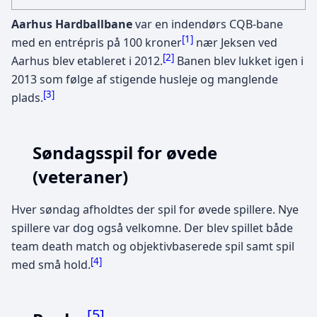
Aarhus Hardballbane
var en indendørs CQB-bane
[
1
]
med en entrépris på 100 kroner
nær Jeksen ved
[
2
]
Aarhus blev etableret i 2012.
Banen blev lukket igen i
2013 som følge af stigende husleje og manglende
[
3
]
plads.
Søndagsspil for øvede
(veteraner)
Hver søndag afholdtes der spil for øvede spillere. Nye
spillere var dog også velkomne. Der blev spillet både
team death match og objektivbaserede spil samt spil
[
4
]
med små hold.
[
5
]