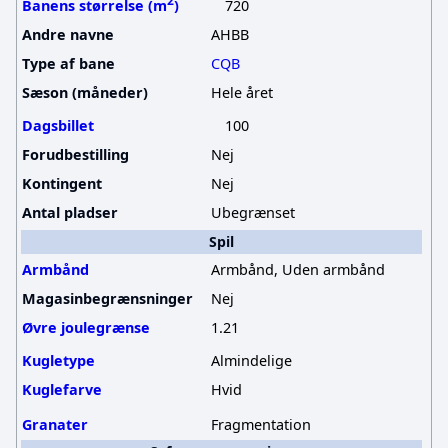
2
Banens størrelse (m
)
720
Andre navne
AHBB
Type af bane
CQB
Sæson (måneder)
Hele året
Dagsbillet
100
Forudbestilling
Nej
Kontingent
Nej
Antal pladser
Ubegrænset
Spil
Armbånd
Armbånd, Uden armbånd
Magasinbegrænsninger
Nej
Øvre joulegrænse
1.21
Kugletype
Almindelige
Kuglefarve
Hvid
Granater
Fragmentation