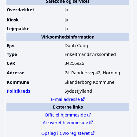
Safezone og services
Overdækket
Ja
Kiosk
Ja
Lejepakke
Ja
Virksomhedsinformation
Ejer
Danh Cong
Type
Enkeltmandsvirksomhed
CVR
34256926
Adresse
Gl. Randersvej 42, Hørning
Kommune
Skanderborg Kommune
Politikreds
Sydøstjylland
E-mailadresse
Eksterne links
Officiel hjemmeside
Arkiveret hjemmeside
Opslag i CVR-registeret