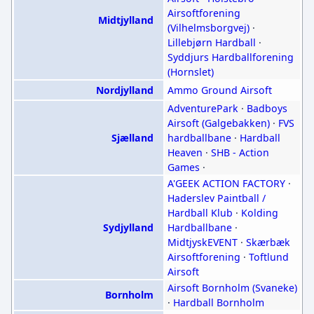
Airsoftforening
Midtjylland
(Vilhelmsborgvej)
·
Lillebjørn Hardball
·
Syddjurs Hardballforening
(Hornslet)
Nordjylland
Ammo Ground Airsoft
AdventurePark
·
Badboys
Airsoft (Galgebakken)
·
FVS
Sjælland
hardballbane
·
Hardball
Heaven
·
SHB - Action
Games
·
A'GEEK ACTION FACTORY
·
Haderslev Paintball /
Hardball Klub
·
Kolding
Sydjylland
Hardballbane
·
MidtjyskEVENT
·
Skærbæk
Airsoftforening
·
Toftlund
Airsoft
Airsoft Bornholm (Svaneke)
Bornholm
·
Hardball Bornholm