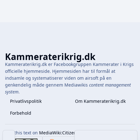
Kammeraterikrig.dk
Kammeraterikrig.dk er Facebookgruppen Kammerater i Krigs
officielle hjemmeside. Hjemmesiden har til formål at
indsamle og systematiserer viden om airsoft på en
genkendelig måde gennem Mediawikis
content management
system
.
Privatlivspolitik
Om Kammeraterikrig.dk
Forbehold
Edit this text on
MediaWiki:Citizen-footer-tagline
Indholdsfortegnelse
Share this page
More 
Visninger
associate