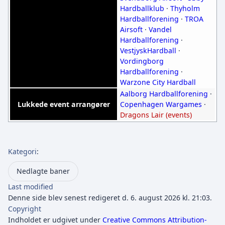
Hardballklub
·
Thyholm
Hardballforening
·
TROA
Airsoft
·
Vandel
Hardballforening
·
VestjyskHardball
·
Vordingborg
Hardballforening
·
Warzone City Hardball
Aalborg Hardballforening
·
Lukkede event arrangører
Copenhagen Wargames
·
Dragons Lair (events)
Kategori
:
Nedlagte baner
Last modified
Denne side blev senest redigeret d. 6. august 2026 kl. 21:03.
Copyright
Indholdet er udgivet under
Creative Commons Attribution-