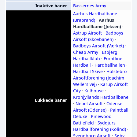
Inaktive baner
Bassernes Army
Aarhus Hardballbane
(Brabrand)
·
Aarhus
Hardballbane (Jeksen)
·
Astrup Airsoft
·
Badboys
Airsoft (Skovbanen)
·
Badboys Airsoft (Værket)
·
Cheap Army
·
Esbjerg
Hardballklub
·
Frontline
Hardball
·
Hardballhallen
·
Hardball Skive
·
Holstebro
Airsoftforening (Joachim
Wellers vej)
·
Karup Airsoft
City
·
Killhouse
·
Kronjyllands Hardballbane
Lukkede baner
·
Nebel Airsoft
·
Odense
Airsoft (Odense)
·
Paintball
Deluxe
·
Pinewood
Battlefield
·
Syddjurs
Hardballforening (Kolind)
·
Svendborg Airsoft
·
Søby