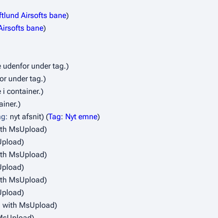
ftlund Airsofts bane
)
Airsofts bane
)
e udenfor under tag.)
or under tag.)
 i container.)
ainer.)
ng:
nyt afsnit)
Tag
:
Nyt emne
ith MsUpload)
Upload)
ith MsUpload)
Upload)
ith MsUpload)
Upload)
d with MsUpload)
 MsUpload)