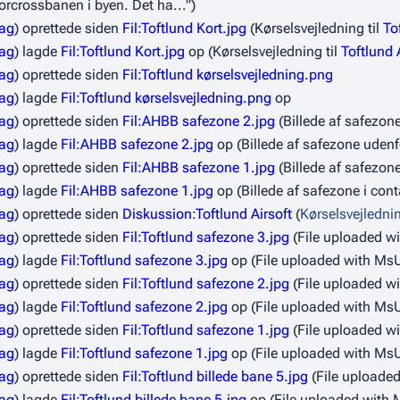
rcrossbanen i byen. Det ha...")
rag
oprettede siden
Fil:Toftlund Kort.jpg
(Kørselsvejledning til
To
rag
lagde
Fil:Toftlund Kort.jpg
op
(Kørselsvejledning til
Toftlund 
rag
oprettede siden
Fil:Toftlund kørselsvejledning.png
rag
lagde
Fil:Toftlund kørselsvejledning.png
op
rag
oprettede siden
Fil:AHBB safezone 2.jpg
(Billede af safezon
rag
lagde
Fil:AHBB safezone 2.jpg
op
(Billede af safezone udenf
rag
oprettede siden
Fil:AHBB safezone 1.jpg
(Billede af safezone
rag
lagde
Fil:AHBB safezone 1.jpg
op
(Billede af safezone i cont
rag
oprettede siden
Diskussion:Toftlund Airsoft
(
Kørselsvejledni
rag
oprettede siden
Fil:Toftlund safezone 3.jpg
(File uploaded w
rag
lagde
Fil:Toftlund safezone 3.jpg
op
(File uploaded with Ms
rag
oprettede siden
Fil:Toftlund safezone 2.jpg
(File uploaded w
rag
lagde
Fil:Toftlund safezone 2.jpg
op
(File uploaded with Ms
rag
oprettede siden
Fil:Toftlund safezone 1.jpg
(File uploaded w
rag
lagde
Fil:Toftlund safezone 1.jpg
op
(File uploaded with Ms
rag
oprettede siden
Fil:Toftlund billede bane 5.jpg
(File uploade
rag
lagde
Fil:Toftlund billede bane 5.jpg
op
(File uploaded with