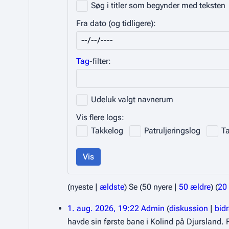
Søg i titler som begynder med teksten
Fra dato (og tidligere):
Tag
-filter:
Udeluk valgt navnerum
Vis flere logs:
Takkelog
Patruljeringslog
T
Vis
(
nyeste
|
ældste
) Se (
50 nyere
|
50 ældre
) (
20
1. aug. 2026, 19:22
Admin
diskussion
bid
havde sin første bane i Kolind på Djursland