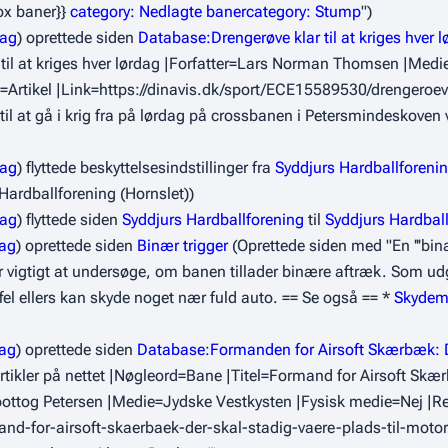
ox baner}}
category: Nedlagte baner
category: Stump
")
rag
oprettede siden
Database:Drengerøve klar til at kriges hver 
 til at kriges hver lørdag |Forfatter=Lars Norman Thomsen |Med
rtikel |Link=https://dinavis.dk/sport/ECE15589530/drengeroeve-
il at gå i krig fra på lørdag på crossbanen i Petersmindeskoven 
rag
flyttede beskyttelsesindstillinger fra
Syddjurs Hardballforeni
 Hardballforening (Hornslet))
rag
flyttede siden
Syddjurs Hardballforening
til
Syddjurs Hardball
rag
oprettede siden
Binær trigger
(Oprettede siden med "En '''binæ
er vigtigt at undersøge, om banen tillader binære aftræk. Som ud
fel ellers kan skyde noget nær fuld auto. == Se også == *
Skydem
rag
oprettede siden
Database:Formanden for Airsoft Skærbæk: De
rtikler på nettet |Nøgleord=Bane |Titel=Formand for Airsoft Skær
Spottog Petersen |Medie=Jydske Vestkysten |Fysisk medie=Nej |
ormand-for-airsoft-skaerbaek-der-skal-stadig-vaere-plads-til-mo