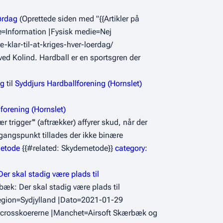
lørdag
(Oprettede siden med "{{Artikler på
ie=Information |Fysisk medie=Nej
klar-til-at-kriges-hver-loerdag/
ved Kolind. Hardball er en sportsgren der
ng
til
Syddjurs Hardballforening (Hornslet)
forening (Hornslet)
r trigger''' (aftrækker) affyrer skud, når der
gangspunkt tillades der ikke binære
etode
{{#related: Skydemetode}}
category:
r skal stadig være plads til
bæk: Der skal stadig være plads til
Region=Sydjylland |Dato=2021-01-29
torcrosskoererne |Manchet=Airsoft Skærbæk og