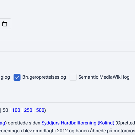
aglog
Brugeroprettelseslog
Semantic MediaWiki log
|
50
|
100
|
250
|
500
)
rag
oprettede siden
Syddjurs Hardballforening (Kolind)
(Opretted
. Foreningen blev grundlagt i 2012 og banen åbnede på motorcro