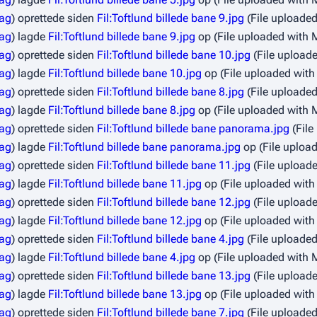
rag
oprettede siden
Fil:Toftlund billede bane 9.jpg
(File uploade
rag
lagde
Fil:Toftlund billede bane 9.jpg
op
(File uploaded with
rag
oprettede siden
Fil:Toftlund billede bane 10.jpg
(File upload
rag
lagde
Fil:Toftlund billede bane 10.jpg
op
(File uploaded wit
rag
oprettede siden
Fil:Toftlund billede bane 8.jpg
(File uploade
rag
lagde
Fil:Toftlund billede bane 8.jpg
op
(File uploaded with
rag
oprettede siden
Fil:Toftlund billede bane panorama.jpg
(Fil
rag
lagde
Fil:Toftlund billede bane panorama.jpg
op
(File uploa
rag
oprettede siden
Fil:Toftlund billede bane 11.jpg
(File upload
rag
lagde
Fil:Toftlund billede bane 11.jpg
op
(File uploaded wit
rag
oprettede siden
Fil:Toftlund billede bane 12.jpg
(File upload
rag
lagde
Fil:Toftlund billede bane 12.jpg
op
(File uploaded wit
rag
oprettede siden
Fil:Toftlund billede bane 4.jpg
(File uploade
rag
lagde
Fil:Toftlund billede bane 4.jpg
op
(File uploaded with
rag
oprettede siden
Fil:Toftlund billede bane 13.jpg
(File upload
rag
lagde
Fil:Toftlund billede bane 13.jpg
op
(File uploaded wit
rag
oprettede siden
Fil:Toftlund billede bane 7.jpg
(File uploade