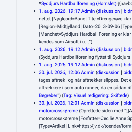
*
Syddjurs Hardballforening (Hornslet)
{{navb
1. aug. 2026, 19:17
Admin
diskussion
bid
nettet |Nøgleord=Bane |Titel=Drengerøve klar
|Region=Midtjylland |Dato=2013-09-06 |Type=A
|Manchet=Syddjurs Hardball Forening er klar t
kendes som Airsoft i u...")
1. aug. 2026, 19:12
Admin
diskussion
bid
(Syddjurs Hardballforening flyttet til Syddjurs
1. aug. 2026, 19:12
Admin
diskussion
bid
30. jul. 2026, 12:06
Admin
diskussion
bid
tages aftræk, og når aftrækker slippes. Det 
aftrækkere i semiauto runder, da en sådan rif
Begreber
")
Tag
:
Visuel redigering: Skiftede
30. jul. 2026, 12:01
Admin
diskussion
bid
motorcrosskørerne
(Oprettede siden med "{{A
motorcrosskørerne |Forfatter=Cecilie Anne 
|Type=Artikel |Link=https://jv.dk/toender/f