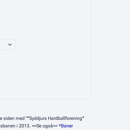
e siden med "'''Syddjurs Hardballforening'''
ssbanen i 2013. ==Se også== *
Baner