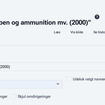
våben og ammunition mv. (2000)"
Læs
Vis kilde
Se histo
Visninger
Udeluk valgt navn
inger
Skjul omdirigeringer