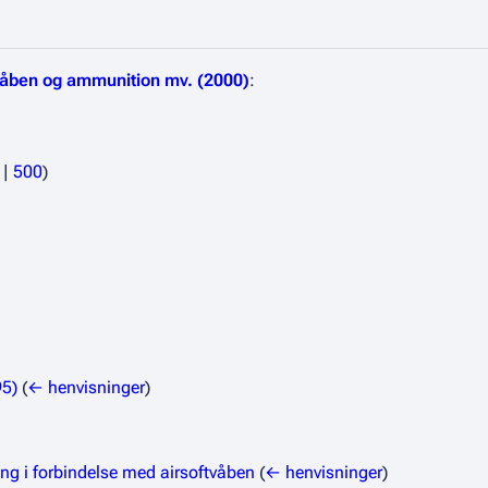
åben og ammunition mv. (2000)
:
|
500
)
95)
(
← henvisninger
)
ring i forbindelse med airsoftvåben
(
← henvisninger
)