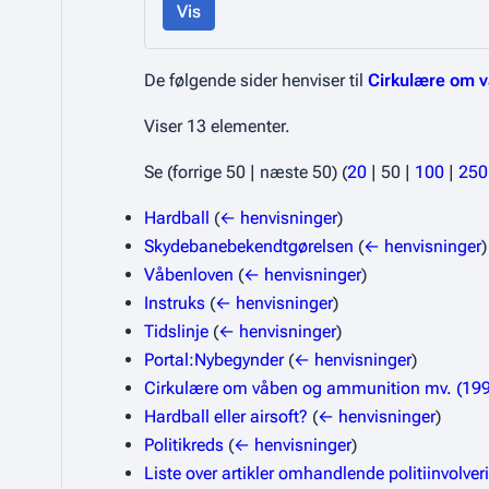
Vis
De følgende sider henviser til
Cirkulære om v
Viser 13 elementer.
Se (
forrige 50
|
næste 50
) (
20
|
50
|
100
|
250
Hardball
(
← henvisninger
)
Skydebanebekendtgørelsen
(
← henvisninger
)
Våbenloven
(
← henvisninger
)
Instruks
(
← henvisninger
)
Tidslinje
(
← henvisninger
)
Portal:Nybegynder
(
← henvisninger
)
Cirkulære om våben og ammunition mv. (19
Hardball eller airsoft?
(
← henvisninger
)
Politikreds
(
← henvisninger
)
Liste over artikler omhandlende politiinvolve