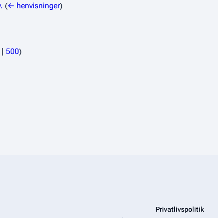
.
(
← henvisninger
)
|
500
)
Privatlivspolitik