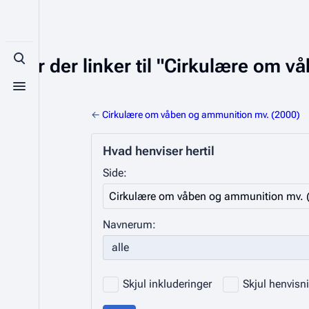
Sider der linker til "Cirkulære om 
Toggle search
Toggle menu
←
Cirkulære om våben og ammunition mv. (2000)
Hvad henviser hertil
Side:
Navnerum:
Skjul inkluderinger
Skjul henvisn