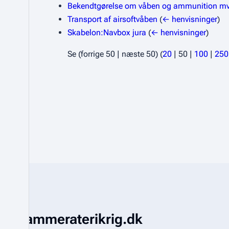
Bekendtgørelse om våben og ammunition mv
Transport af airsoftvåben
(
← henvisninger
)
Skabelon:Navbox jura
(
← henvisninger
)
Se (
forrige 50
|
næste 50
) (
20
|
50
|
100
|
250
Kammeraterikrig.dk