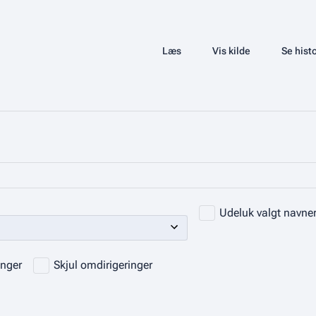
Læs
Vis kilde
Se histo
Visninger
Udeluk valgt navn
inger
Skjul omdirigeringer