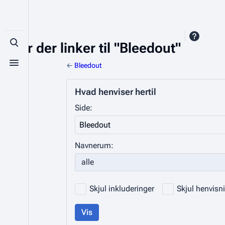
Sider der linker til "Bleedout"
Toggle search
←
Bleedout
Toggle menu
Hvad henviser hertil
Side:
Navnerum:
Skjul inkluderinger
Skjul henvisn
Vis