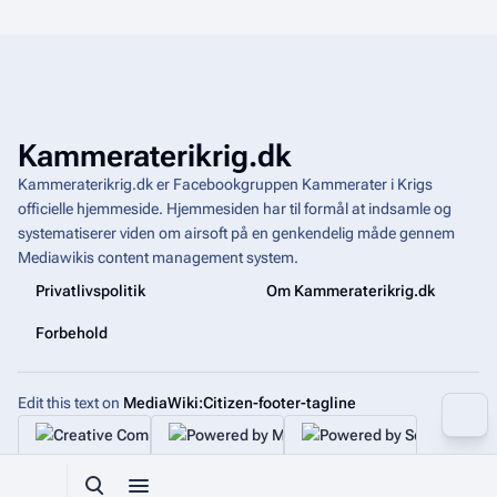
Kammeraterikrig.dk
Kammeraterikrig.dk er Facebookgruppen Kammerater i Krigs
officielle hjemmeside. Hjemmesiden har til formål at indsamle og
systematiserer viden om airsoft på en genkendelig måde gennem
Mediawikis
content management system
.
Privatlivspolitik
Om Kammeraterikrig.dk
Forbehold
Edit this text on
MediaWiki:Citizen-footer-tagline
More a
Toggle search
Toggle menu
Toggle p
Tog