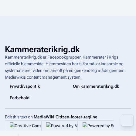
Kammeraterikrig.dk
Kammeraterikrig.dk er Facebookgruppen Kammerater i Krigs
officielle hjemmeside. Hjemmesiden har til formål at indsamle og
systematiserer viden om airsoft på en genkendelig måde gennem
Mediawikis
content management system
.
Privatlivspolitik
Om Kammeraterikrig.dk
Forbehold
Edit this text on
MediaWiki:Citizen-footer-tagline
More a