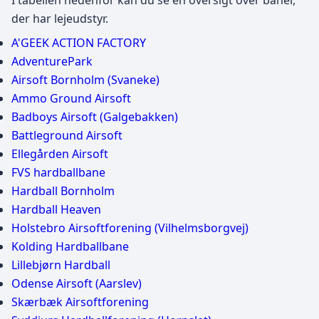
I tabellen nedenfor kan du se en oversigt over baner,
der har lejeudstyr.
A'GEEK ACTION FACTORY
AdventurePark
Airsoft Bornholm (Svaneke)
Ammo Ground Airsoft
Badboys Airsoft (Galgebakken)
Battleground Airsoft
Ellegården Airsoft
FVS hardballbane
Hardball Bornholm
Hardball Heaven
Holstebro Airsoftforening (Vilhelmsborgvej)
Kolding Hardballbane
Lillebjørn Hardball
Odense Airsoft (Aarslev)
Skærbæk Airsoftforening