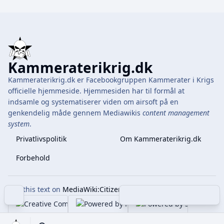
Kammeraterikrig.dk
Kammeraterikrig.dk er Facebookgruppen Kammerater i Krigs
officielle hjemmeside. Hjemmesiden har til formål at
indsamle og systematiserer viden om airsoft på en
genkendelig måde gennem Mediawikis
content management
system
.
Privatlivspolitik
Om Kammeraterikrig.dk
Forbehold
Edit this text on
MediaWiki:Citizen-footer-tagline
Indholdsfortegnelse
Share this page
More 
Visninger
associate