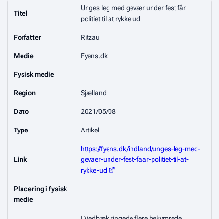
Unges leg med gevær under fest får
Titel
politiet til at rykke ud
Forfatter
Ritzau
Medie
Fyens.dk
Fysisk medie
Region
Sjælland
Dato
2021/05/08
Type
Artikel
https://fyens.dk/indland/unges-leg-med-
Link
gevaer-under-fest-faar-politiet-til-at-
rykke-ud
Placering i fysisk
medie
I Vedbæk ringede flere bekymrede