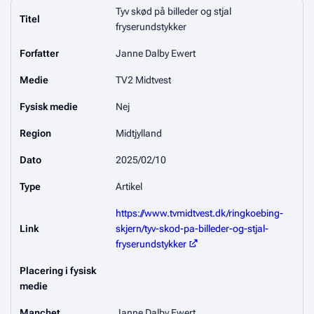
Tyv skød på billeder og stjal
Titel
fryserundstykker
Forfatter
Janne Dalby Ewert
Medie
TV2 Midtvest
Fysisk medie
Nej
Region
Midtjylland
Dato
2025/02/10
Type
Artikel
https://www.tvmidtvest.dk/ringkoebing-
Link
skjern/tyv-skod-pa-billeder-og-stjal-
fryserundstykker
Placering i fysisk
medie
Manchet
Janne Dalby Ewert