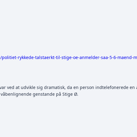
e/politiet-rykkede-talstaerkt-til-stige-oe-anmelder-saa-5-6-maend
ar ved at udvikle sig dramatisk, da en person indtelefonerede en 
 våbenlignende genstande på Stige Ø.