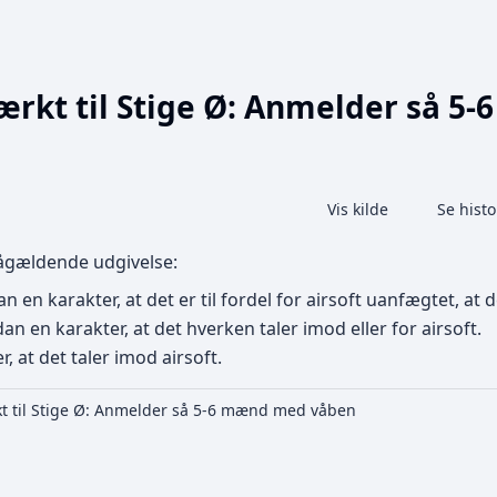
tærkt til Stige Ø: Anmelder så 
Share this page
Læs
Vis kilde
Se histo
Visninger
pågældende udgivelse:
an en karakter, at det er til fordel for airsoft uanfægtet, a
an en karakter, at det hverken taler imod eller for airsoft.
, at det taler imod airsoft.
rkt til Stige Ø: Anmelder så 5-6 mænd med våben