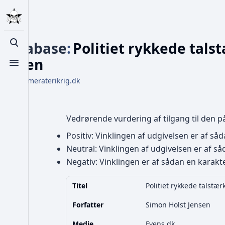
Database
:
Politiet rykkede tals
Toggle search
våben
Toggle menu
Fra Kammeraterikrig.dk
Vedrørende vurdering af tilgang til den 
Positiv: Vinklingen af udgivelsen er af såd
Neutral: Vinklingen af udgivelsen er af såd
Negativ: Vinklingen er af sådan en karakter
Titel
Politiet rykkede talstæ
Forfatter
Simon Holst Jensen
Medie
Fyens.dk