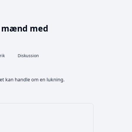
5-6 mænd med
More actions
rik
Database
Diskussion
associated-pages
t det kan handle om en lukning.