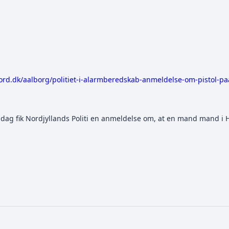
ord.dk/aalborg/politiet-i-alarmberedskab-anmeldelse-om-pistol-p
ag fik Nordjyllands Politi en anmeldelse om, at en mand mand i Hou