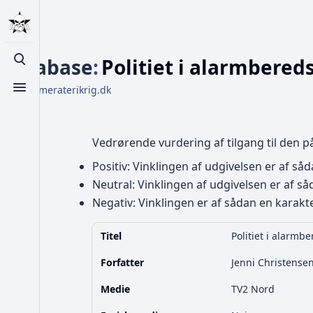
Database
:
Politiet i alarmbere
Toggle search
Fra Kammeraterikrig.dk
Toggle menu
Vedrørende vurdering af tilgang til den 
Positiv: Vinklingen af udgivelsen er af såd
Neutral: Vinklingen af udgivelsen er af såd
Negativ: Vinklingen er af sådan en karakter
Titel
Politiet i alarm
Forfatter
Jenni Christense
Medie
TV2 Nord