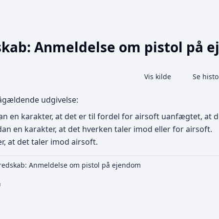
dskab: Anmeldelse om pistol på 
Share this page
Læs
Vis kilde
Se histo
Visninger
pågældende udgivelse:
an en karakter, at det er til fordel for airsoft uanfægtet, a
an en karakter, at det hverken taler imod eller for airsoft.
, at det taler imod airsoft.
beredskab: Anmeldelse om pistol på ejendom
n