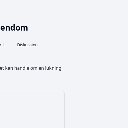
ejendom
More actions
rik
Database
Diskussion
associated-pages
t det kan handle om en lukning.