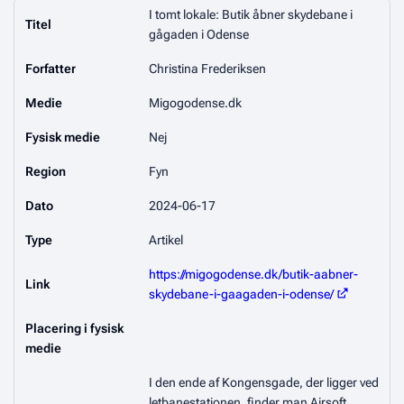
I tomt lokale: Butik åbner skydebane i
Titel
gågaden i Odense
Forfatter
Christina Frederiksen
Medie
Migogodense.dk
Fysisk medie
Nej
Region
Fyn
Dato
2024-06-17
Type
Artikel
https://migogodense.dk/butik-aabner-
Link
skydebane-i-gaagaden-i-odense/
Placering i fysisk
medie
I den ende af Kongensgade, der ligger ved
letbanestationen, finder man Airsoft