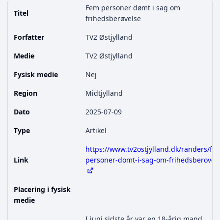
Fem personer dømt i sag om
Titel
frihedsberøvelse
Forfatter
TV2 Østjylland
Medie
TV2 Østjylland
Fysisk medie
Nej
Region
Midtjylland
Dato
2025-07-09
Type
Artikel
https://www.tv2ostjylland.dk/randers/fe
Link
personer-domt-i-sag-om-frihedsberovel
Placering i fysisk
medie
I juni sidste år var en 18-årig mand