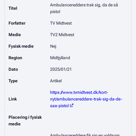
Ambulancereddere trak sig, da de så
Titel
pistol
Forfatter
TV Midtvest
Medie
TV2 Midtvest
Fysisk medie
Nej
Region
Midtjylland
Dato
2025/01/21
Type
Artikel
https://www.tvmidtvest.dk/kort-
Link
nyt/ambulancereddere-trak-sig-da-de-
saa-pistol
Placering i fysisk
medie
Ambulancereddere fik sig en voldsom