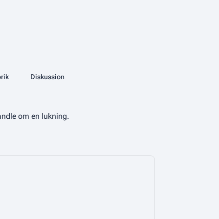
More actions
rik
Database
Diskussion
associated-pages
 handle om en lukning.