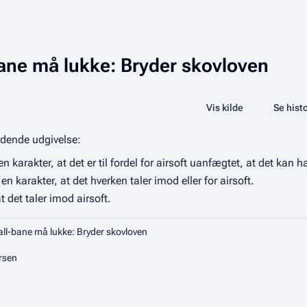
ane må lukke: Bryder skovloven
Share this page
Læs
Vis kilde
Se histo
Visninger
ldende udgivelse:
n karakter, at det er til fordel for airsoft uanfægtet, at det kan
n karakter, at det hverken taler imod eller for airsoft.
t det taler imod airsoft.
ll-bane må lukke: Bryder skovloven
rsen