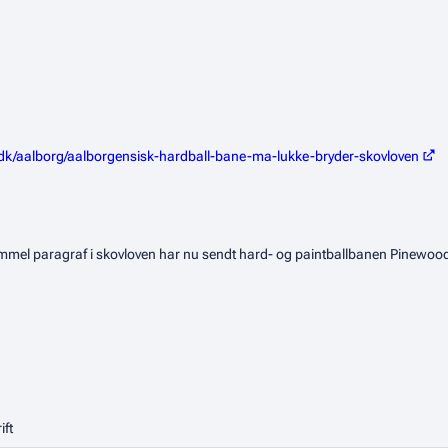
dk/aalborg/aalborgensisk-hardball-bane-ma-lukke-bryder-skovloven
el paragraf i skovloven har nu sendt hard- og paintballbanen Pinewood Batt
ft