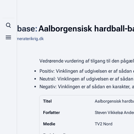
Database
:
Aalborgensisk hardball-b
Toggle search
Fra Kammeraterikrig.dk
Toggle menu
Vedrørende vurdering af tilgang til den pågæ
Positiv: Vinklingen af udgivelsen er af sådan e
Neutral: Vinklingen af udgivelsen er af sådan e
Negativ: Vinklingen er af sådan en karakter, a
Titel
Aalborgensisk hardba
Forfatter
Steven Vikkelsø Ande
Medie
TV2 Nord