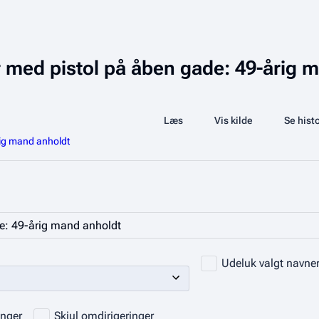
er med pistol på åben gade: 49-årig 
Læs
Vis kilde
Se histo
Visninger
rig mand anholdt
Udeluk valgt navn
inger
Skjul omdirigeringer