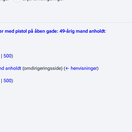
er med pistol på åben gade: 49-årig mand anholdt
:
|
500
)
nd anholdt
(omdirigeringsside)
(
← henvisninger
)
|
500
)