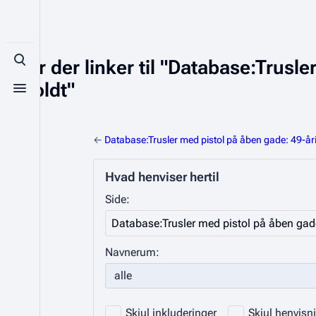
Sider der linker til "Database:Trusl
Toggle search
anholdt"
Toggle menu
←
Database:Trusler med pistol på åben gade: 49-å
Hvad henviser hertil
Side:
Navnerum:
Skjul inkluderinger
Skjul henvisn