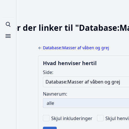
Sider der linker til "Database:M
Toggle search
Toggle menu
←
Database:Masser af våben og grej
Hvad henviser hertil
Side:
Navnerum:
alle
Skjul inkluderinger
Skjul henv