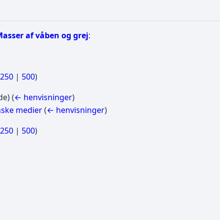
asser af våben og grej
:
250
|
500
)
de)
(
← henvisninger
)
anske medier
(
← henvisninger
)
250
|
500
)