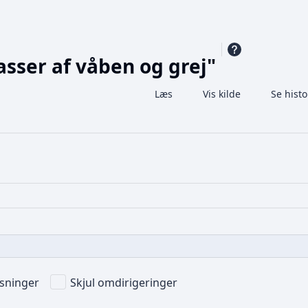
asser af våben og grej"
Læs
Vis kilde
Se histo
Visninger
isninger
Skjul omdirigeringer