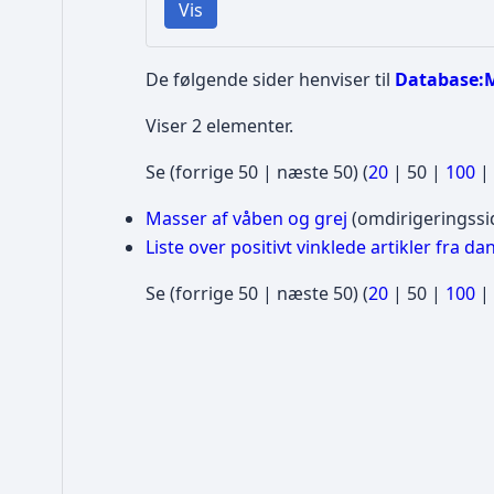
Vis
De følgende sider henviser til
Database:M
Viser 2 elementer.
Se (
forrige 50
|
næste 50
) (
20
|
50
|
100
|
Masser af våben og grej
(omdirigeringssi
Liste over positivt vinklede artikler fra d
Se (
forrige 50
|
næste 50
) (
20
|
50
|
100
|