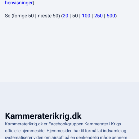
henvisninger
)
Se (
forrige 50
|
næste 50
) (
20
|
50
|
100
|
250
|
500
)
Kammeraterikrig.dk
Kammeraterikrig.dk er Facebookgruppen Kammerater i Krigs
officielle hjemmeside. Hjemmesiden har til formål at indsamle og
systematiserer viden om airsoft på en genkendelig måde gennem