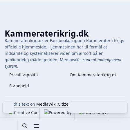
Kammeraterikrig.dk
Kammeraterikrig.dk er Facebookgruppen Kammerater i Krigs
officielle hjemmeside. Hjemmesiden har til formål at
indsamle og systematiserer viden om airsoft på en
genkendelig måde gennem Mediawikis
content management
system
.
Privatlivspolitik
Om Kammeraterikrig.dk
Forbehold
Edit this text on
MediaWiki:Citizen-footer-tagline
Indholdsfortegnelse
Share this page
More 
Visninger
associate
Toggle search
Toggle menu
Toggle p
Tog