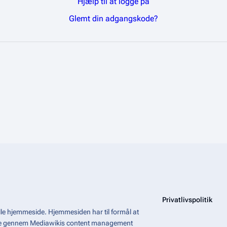
Hjælp til at logge på
Glemt din adgangskode?
Privatlivspolitik
le hjemmeside. Hjemmesiden har til formål at
åde gennem Mediawikis
content management