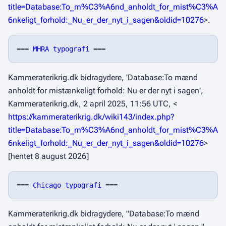
title=Database:To_m%C3%A6nd_anholdt_for_mist%C3%A
6nkeligt_forhold:_Nu_er_der_nyt_i_sagen&oldid=10276
>.
=== 
MHRA typografi
Kammeraterikrig.dk bidragydere, 'Database:To mænd
anholdt for mistænkeligt forhold: Nu er der nyt i sagen',
Kammeraterikrig.dk,
2 april 2025, 11:56 UTC, <
https://kammeraterikrig.dk/wiki143/index.php?
title=Database:To_m%C3%A6nd_anholdt_for_mist%C3%A
6nkeligt_forhold:_Nu_er_der_nyt_i_sagen&oldid=10276
>
[hentet 8 august 2026]
=== 
Chicago typografi
Kammeraterikrig.dk bidragydere, "Database:To mænd