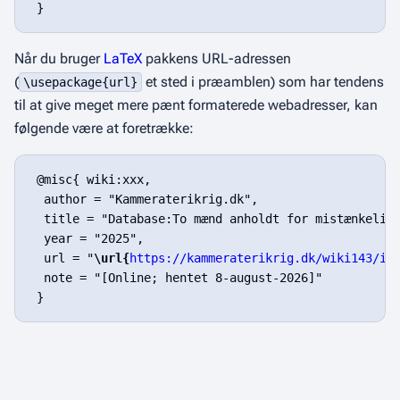
Når du bruger
LaTeX
pakkens URL-adressen
(
et sted i præamblen) som har tendens
\usepackage{url}
til at give meget mere pænt formaterede webadresser, kan
følgende være at foretrække:
 @misc{ wiki:xxx,

  author = "Kammeraterikrig.dk",

  title = "Database:To mænd anholdt for mistænkeligt
  year = "2025",

  url = "
\url{
https://kammeraterikrig.dk/wiki143/in
  note = "[Online; hentet 8-august-2026]"
