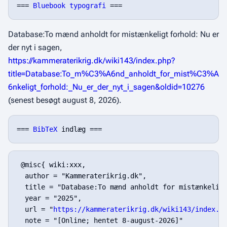
=== 
Bluebook typografi
Database:To mænd anholdt for mistænkeligt forhold: Nu er
der nyt i sagen,
https://kammeraterikrig.dk/wiki143/index.php?
title=Database:To_m%C3%A6nd_anholdt_for_mist%C3%A
6nkeligt_forhold:_Nu_er_der_nyt_i_sagen&oldid=10276
(senest besøgt august 8, 2026).
=== 
BibTeX
 @misc{ wiki:xxx,

  author = "Kammeraterikrig.dk",

  title = "Database:To mænd anholdt for mistænkeligt
  year = "2025",

  url = "
https://kammeraterikrig.dk/wiki143/index.p
  note = "[Online; hentet 8-august-2026]"
