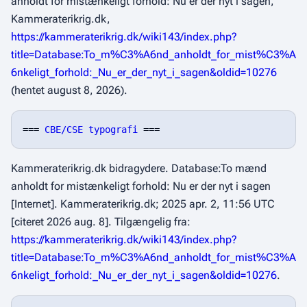
anholdt for mistænkeligt forhold: Nu er der nyt i sagen,"
Kammeraterikrig.dk,
https://kammeraterikrig.dk/wiki143/index.php?
title=Database:To_m%C3%A6nd_anholdt_for_mist%C3%A
6nkeligt_forhold:_Nu_er_der_nyt_i_sagen&oldid=10276
(hentet august 8, 2026).
=== 
CBE/CSE typografi
Kammeraterikrig.dk bidragydere. Database:To mænd
anholdt for mistænkeligt forhold: Nu er der nyt i sagen
[Internet]. Kammeraterikrig.dk; 2025 apr. 2, 11:56 UTC
[citeret 2026 aug. 8]. Tilgængelig fra:
https://kammeraterikrig.dk/wiki143/index.php?
title=Database:To_m%C3%A6nd_anholdt_for_mist%C3%A
6nkeligt_forhold:_Nu_er_der_nyt_i_sagen&oldid=10276
.