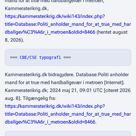
mand for at true med hardballgevær i metroen,"
Kammeraterikrig.dk,
https://kammeraterikrig.dk/wiki143/index.php?
title=Database:Politi_anholder_mand_for_at_true_med_har
dballgev%C3%A6r_i_metroen&oldid=8466
(hentet august
8, 2026).
=== 
CBE/CSE typografi
Kammeraterikrig.dk bidragydere. Database:Politi anholder
mand for at true med hardballgevær i metroen [Internet].
Kammeraterikrig.dk; 2024 maj 21, 09:01 UTC [citeret 2026
aug. 8]. Tilgængelig fra:
https://kammeraterikrig.dk/wiki143/index.php?
title=Database:Politi_anholder_mand_for_at_true_med_har
dballgev%C3%A6r_i_metroen&oldid=8466
.