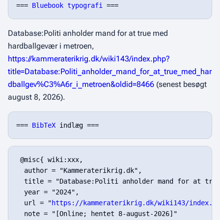
=== 
Bluebook typografi
Database:Politi anholder mand for at true med
hardballgevær i metroen,
https://kammeraterikrig.dk/wiki143/index.php?
title=Database:Politi_anholder_mand_for_at_true_med_har
dballgev%C3%A6r_i_metroen&oldid=8466
(senest besøgt
august 8, 2026).
=== 
BibTeX
 @misc{ wiki:xxx,

  author = "Kammeraterikrig.dk",

  title = "Database:Politi anholder mand for at true
  year = "2024",

  url = "
https://kammeraterikrig.dk/wiki143/index.p
  note = "[Online; hentet 8-august-2026]"
