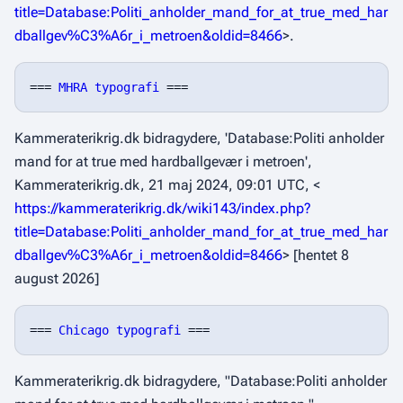
title=Database:Politi_anholder_mand_for_at_true_med_har
dballgev%C3%A6r_i_metroen&oldid=8466
>.
=== 
MHRA typografi
Kammeraterikrig.dk bidragydere, 'Database:Politi anholder
mand for at true med hardballgevær i metroen',
Kammeraterikrig.dk,
21 maj 2024, 09:01 UTC, <
https://kammeraterikrig.dk/wiki143/index.php?
title=Database:Politi_anholder_mand_for_at_true_med_har
dballgev%C3%A6r_i_metroen&oldid=8466
> [hentet 8
august 2026]
=== 
Chicago typografi
Kammeraterikrig.dk bidragydere, "Database:Politi anholder