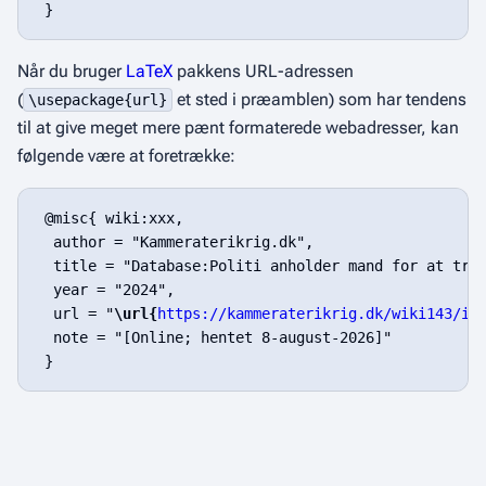
Når du bruger
LaTeX
pakkens URL-adressen
(
et sted i præamblen) som har tendens
\usepackage{url}
til at give meget mere pænt formaterede webadresser, kan
følgende være at foretrække:
 @misc{ wiki:xxx,

  author = "Kammeraterikrig.dk",

  title = "Database:Politi anholder mand for at true
  year = "2024",

  url = "
\url{
https://kammeraterikrig.dk/wiki143/in
  note = "[Online; hentet 8-august-2026]"
