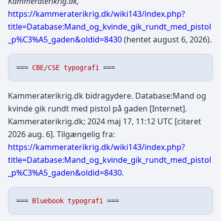
Kammeraterikrig.dk,
https://kammeraterikrig.dk/wiki143/index.php?
title=Database:Mand_og_kvinde_gik_rundt_med_pistol
_p%C3%A5_gaden&oldid=8430
(hentet august 6, 2026).
=== 
CBE/CSE typografi
Kammeraterikrig.dk bidragydere. Database:Mand og
kvinde gik rundt med pistol på gaden [Internet].
Kammeraterikrig.dk; 2024 maj 17, 11:12 UTC [citeret
2026 aug. 6]. Tilgængelig fra:
https://kammeraterikrig.dk/wiki143/index.php?
title=Database:Mand_og_kvinde_gik_rundt_med_pistol
_p%C3%A5_gaden&oldid=8430
.
=== 
Bluebook typografi