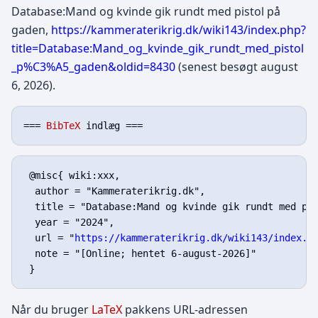
Database:Mand og kvinde gik rundt med pistol på
gaden,
https://kammeraterikrig.dk/wiki143/index.php?
title=Database:Mand_og_kvinde_gik_rundt_med_pistol
_p%C3%A5_gaden&oldid=8430
(senest besøgt august
6, 2026).
=== 
BibTeX
 @misc{ wiki:xxx,

  author = "Kammeraterikrig.dk",

  title = "Database:Mand og kvinde gik rundt med pis
  year = "2024",

  url = "
https://kammeraterikrig.dk/wiki143/index.p
  note = "[Online; hentet 6-august-2026]"

Når du bruger
LaTeX
pakkens URL-adressen