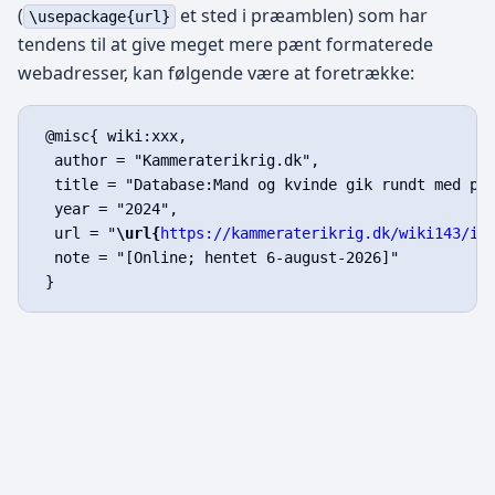
(
et sted i præamblen) som har
\usepackage{url}
tendens til at give meget mere pænt formaterede
webadresser, kan følgende være at foretrække:
 @misc{ wiki:xxx,

  author = "Kammeraterikrig.dk",

  title = "Database:Mand og kvinde gik rundt med pis
  year = "2024",

  url = "
\url{
https://kammeraterikrig.dk/wiki143/in
  note = "[Online; hentet 6-august-2026]"
