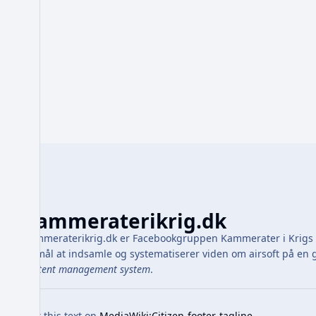
Kammeraterikrig.dk
Kammeraterikrig.dk er Facebookgruppen Kammerater i Krigs o
formål at indsamle og systematiserer viden om airsoft på 
content management system
.
Edit this text on
MediaWiki:Citizen-footer-tagline