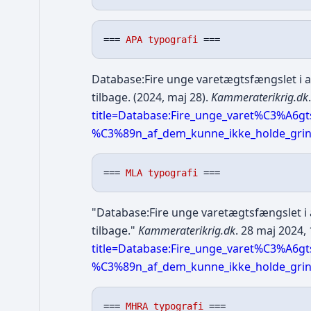
=== 
APA typografi
Database:Fire unge varetægtsfængslet i a
tilbage. (2024, maj 28).
Kammeraterikrig.dk
title=Database:Fire_unge_varet%C3%A6g
%C3%89n_af_dem_kunne_ikke_holde_grine
=== 
MLA typografi
"Database:Fire unge varetægtsfængslet i 
tilbage."
Kammeraterikrig.dk
. 28 maj 2024,
title=Database:Fire_unge_varet%C3%A6g
%C3%89n_af_dem_kunne_ikke_holde_grine
=== 
MHRA typografi