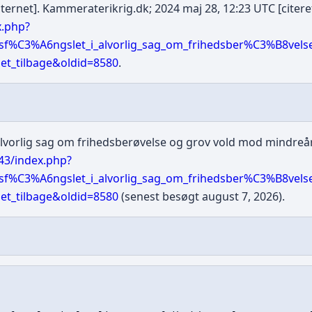
ternet]. Kammeraterikrig.dk; 2024 maj 28, 12:23 UTC [citeret
x.php?
tsf%C3%A6ngslet_i_alvorlig_sag_om_frihedsber%C3%B8vel
t_tilbage&oldid=8580
.
lvorlig sag om frihedsberøvelse og grov vold mod mindreår
43/index.php?
tsf%C3%A6ngslet_i_alvorlig_sag_om_frihedsber%C3%B8vel
t_tilbage&oldid=8580
(senest besøgt august 7, 2026).