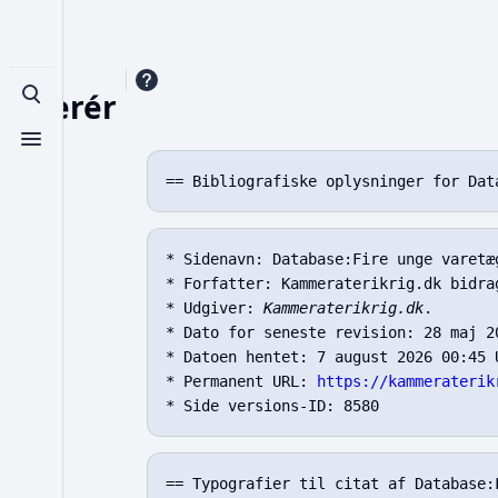
Referér
Toggle search
Toggle menu
* Sidenavn: Database:Fire unge varetæ
* Forfatter: Kammeraterikrig.dk bidrag
* Udgiver: 
Kammeraterikrig.dk
.

* Dato for seneste revision: 28 maj 20
* Datoen hentet: 7 august 2026 00:45 U
* Permanent URL: 
https://kammeraterik