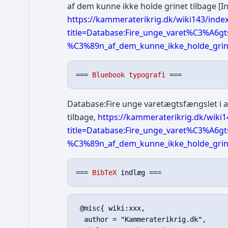
af dem kunne ikke holde grinet tilbage [In
https://kammeraterikrig.dk/wiki143/inde
title=Database:Fire_unge_varet%C3%A6g
%C3%89n_af_dem_kunne_ikke_holde_grine
=== 
Bluebook typografi
Database:Fire unge varetægtsfængslet i a
tilbage,
https://kammeraterikrig.dk/wiki1
title=Database:Fire_unge_varet%C3%A6g
%C3%89n_af_dem_kunne_ikke_holde_grine
=== 
BibTeX
 @misc{ wiki:xxx,

  author = "Kammeraterikrig.dk",
