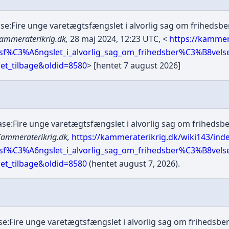
e:Fire unge varetægtsfængslet i alvorlig sag om frihedsbe
ammeraterikrig.dk,
28 maj 2024, 12:23 UTC, <
https://kammer
tsf%C3%A6ngslet_i_alvorlig_sag_om_frihedsber%C3%B8vel
t_tilbage&oldid=8580
> [hentet 7 august 2026]
e:Fire unge varetægtsfængslet i alvorlig sag om frihedsb
ammeraterikrig.dk,
https://kammeraterikrig.dk/wiki143/ind
tsf%C3%A6ngslet_i_alvorlig_sag_om_frihedsber%C3%B8vel
t_tilbage&oldid=8580
(hentet august 7, 2026).
e:Fire unge varetægtsfængslet i alvorlig sag om frihedsbe