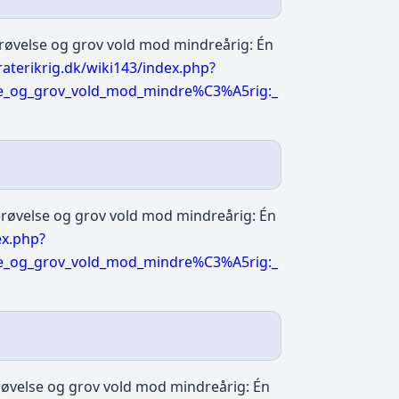
røvelse og grov vold mod mindreårig: Én
aterikrig.dk/wiki143/index.php?
se_og_grov_vold_mod_mindre%C3%A5rig:_
erøvelse og grov vold mod mindreårig: Én
ex.php?
se_og_grov_vold_mod_mindre%C3%A5rig:_
røvelse og grov vold mod mindreårig: Én