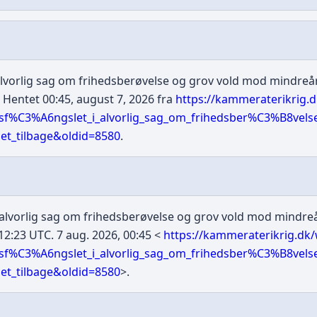
lvorlig sag om frihedsberøvelse og grov vold mod mindreår
. Hentet 00:45, august 7, 2026 fra
https://kammeraterikrig.d
tsf%C3%A6ngslet_i_alvorlig_sag_om_frihedsber%C3%B8vel
t_tilbage&oldid=8580
.
alvorlig sag om frihedsberøvelse og grov vold mod mindreå
 12:23 UTC. 7 aug. 2026, 00:45 <
https://kammeraterikrig.dk/
tsf%C3%A6ngslet_i_alvorlig_sag_om_frihedsber%C3%B8vel
t_tilbage&oldid=8580
>.