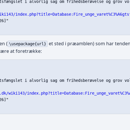
tsfængslet i alvorlig sag om frihedsberøvelse og grov vo
iki143/index.php?title=Database:Fire_unge_varet%C3%A6gts
6]"

en (
et sted i præamblen) som har tenden
\usepackage{url}
ære at foretrække:
tsfængslet i alvorlig sag om frihedsberøvelse og grov vo
.dk/wiki143/index.php?title=Database:Fire_unge_varet%C3%
6]"
