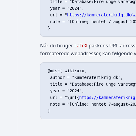
  title = "Database:Fire unge varetæg
  year = "2024",

  url = "
https://kammeraterikrig.dk/w
  note = "[Online; hentet 7-august-202
Når du bruger
LaTeX
pakkens URL-adress
formaterede webadresser, kan følgende v
 @misc{ wiki:xxx,

  author = "Kammeraterikrig.dk",

  title = "Database:Fire unge varetæg
  year = "2024",

  url = "
\url{
https://kammeraterikrig
  note = "[Online; hentet 7-august-202