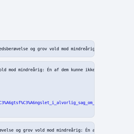
More actions
old mod mindreårig: Én af dem kunne ikke holde grinet til
C3%A6gtsf%C3%A6ngslet_i_alvorlig_sag_om_frihedsber%C3%B8