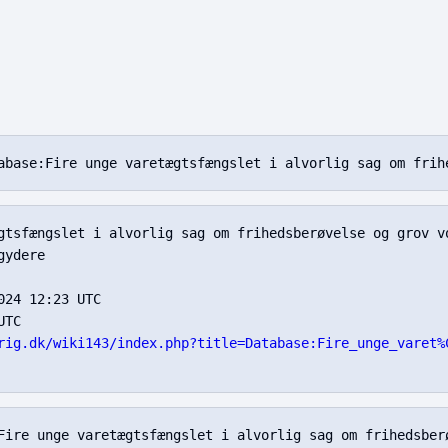
gtsfængslet i alvorlig sag om frihedsberøvelse og grov v
ydere

24 12:23 UTC

TC

rig.dk/wiki143/index.php?title=Database:Fire_unge_varet%