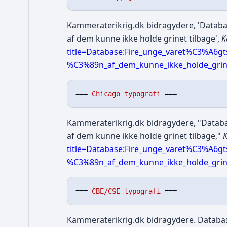
Kammeraterikrig.dk bidragydere, 'Databas
af dem kunne ikke holde grinet tilbage',
K
title=Database:Fire_unge_varet%C3%A6g
%C3%89n_af_dem_kunne_ikke_holde_grine
=== 
Chicago typografi
Kammeraterikrig.dk bidragydere, "Databas
af dem kunne ikke holde grinet tilbage,"
K
title=Database:Fire_unge_varet%C3%A6g
%C3%89n_af_dem_kunne_ikke_holde_grine
=== 
CBE/CSE typografi
Kammeraterikrig.dk bidragydere. Databas