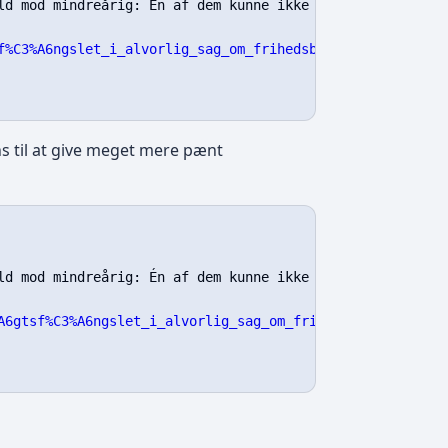
ld mod mindreårig: Én af dem kunne ikke holde grinet tilb
f%C3%A6ngslet_i_alvorlig_sag_om_frihedsber%C3%B8velse_og
s til at give meget mere pænt
ld mod mindreårig: Én af dem kunne ikke holde grinet tilb
A6gtsf%C3%A6ngslet_i_alvorlig_sag_om_frihedsber%C3%B8vel