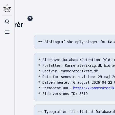
Referér
Toggle search
Toggle menu
* Sidenavn: Database:Detention fyldt m
* Forfatter: Kammeraterikrig.dk bidrag
* Udgiver: 
Kammeraterikrig.dk
.

* Dato for seneste revision: 29 maj 20
* Datoen hentet: 6 august 2026 04:22 U
* Permanent URL: 
https://kammeraterik