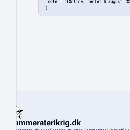
  note = "[Online; hentet 6-august-202
Kammeraterikrig.dk