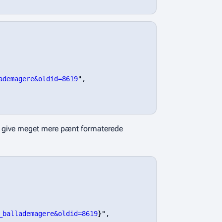
ademagere&oldid=8619
",

t give meget mere pænt formaterede
_ballademagere&oldid=8619
}
",
