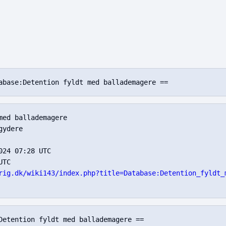
ed ballademagere

ydere

24 07:28 UTC

TC

rig.dk/wiki143/index.php?title=Database:Detention_fyldt_