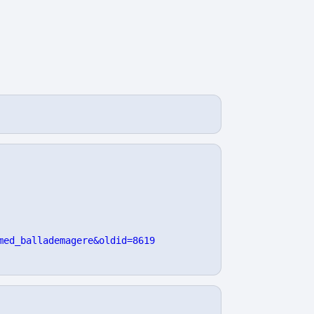
More actions
med_ballademagere&oldid=8619