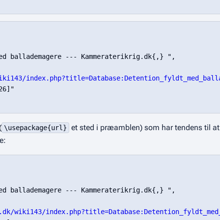
ed ballademagere --- Kammeraterikrig.dk{,} ",

iki143/index.php?title=Database:Detention_fyldt_med_ball
6]"

(
et sted i præamblen) som har tendens til a
\usepackage{url}
e:
ed ballademagere --- Kammeraterikrig.dk{,} ",

.dk/wiki143/index.php?title=Database:Detention_fyldt_med