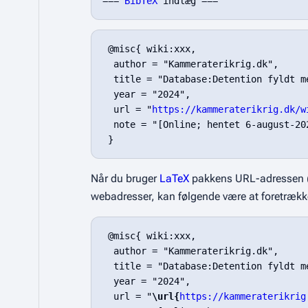
=== 
BibTeX
 @misc{ wiki:xxx,

  author = "Kammeraterikrig.dk",

  title = "Database:Detention fyldt m
  year = "2024",

  url = "
https://kammeraterikrig.dk/w
  note = "[Online; hentet 6-august-202
Når du bruger
LaTeX
pakkens URL-adressen 
webadresser, kan følgende være at foretrækk
 @misc{ wiki:xxx,

  author = "Kammeraterikrig.dk",

  title = "Database:Detention fyldt m
  year = "2024",

  url = "
\url{
https://kammeraterikrig