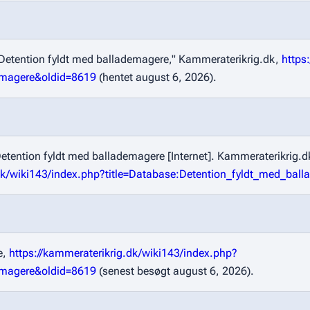
Detention fyldt med ballademagere,"
Kammeraterikrig.dk,
https
demagere&oldid=8619
(hentet august 6, 2026).
tention fyldt med ballademagere [Internet]. Kammeraterikrig.d
.dk/wiki143/index.php?title=Database:Detention_fyldt_med_ba
e,
https://kammeraterikrig.dk/wiki143/index.php?
demagere&oldid=8619
(senest besøgt august 6, 2026).