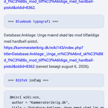
d_l%C3%B8s_mod_tilf%C3%A6ldige_med_hardball-
pistol&oldid=8362
.
=== 
Bluebook typografi
Database:Anklage: Unge mænd skød løs mod tilfældige
med hardball-pistol,
https://kammeraterikrig.dk/wiki143/index.php?
title=Database:Anklage:_Unge_m%C3%A6nd_sk%C3%B8
d_l%C3%B8s_mod_tilf%C3%A6ldige_med_hardball-
pistol&oldid=8362
(senest besøgt august 6, 2026).
=== 
BibTeX
 @misc{ wiki:xxx,

  author = "Kammeraterikrig.dk",

  title = "Database:Anklage: Unge mænd skød løs mod 