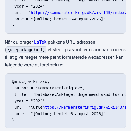
  year = "2024",

  url = "
https://kammeraterikrig.dk/wiki143/index.p
  note = "[Online; hentet 6-august-2026]"

Når du bruger
LaTeX
pakkens URL-adressen
(
et sted i præamblen) som har tendens
\usepackage{url}
til at give meget mere pænt formaterede webadresser, kan
følgende være at foretrække:
 @misc{ wiki:xxx,

  author = "Kammeraterikrig.dk",

  title = "Database:Anklage: Unge mænd skød løs mod 
  year = "2024",

  url = "
\url{
https://kammeraterikrig.dk/wiki143/in
  note = "[Online; hentet 6-august-2026]"
