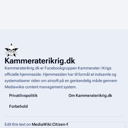
Kammeraterikrig.dk
Kammeraterikrig.dk er Facebookgruppen Kammerater i Krigs
officielle hjemmeside. Hjemmesiden har til formål at indsamle og
systematiserer viden om airsoft på en genkendelig måde gennem
Mediawikis
content management system
.
Privatlivspolitik
Om Kammeraterikrig.dk
Forbehold
Edit this text on
MediaWiki:Citizen-footer-tagline
Share this page
More a
Visninger
associated