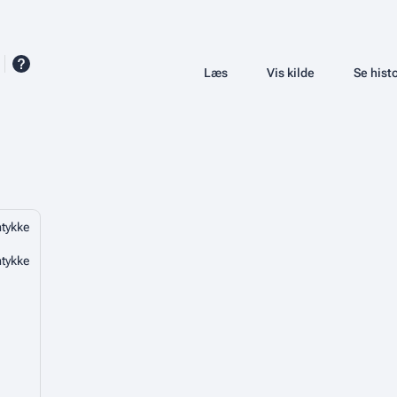
Share this page
Læs
Vis kilde
Se histo
Visninger
mtykke
mtykke