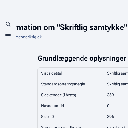
Information om "Skriftlig samtykke"
Toggle search
Fra Kammeraterikrig.dk
Toggle menu
Grundlæggende oplysninger
Vist sidetitel
Skriftlig sa
Standardsorteringsnøgle
Skriftlig sa
Sidelængde (i bytes)
359
Navnerum-id
0
Side-ID
396
Sprog for sideindholdet
da - dansk