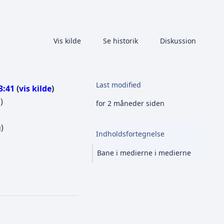
More 
Læs
Vis kilde
Se historik
Skabelon
Diskussion
Visninger
associated-pages
Last modified
3:41
vis kilde
g
)
for 2 måneder siden
g
Indholdsfortegnelse
Bane i medierne i medierne