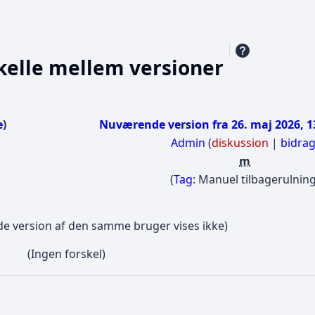
kelle mellem versioner
e
Nuværende version fra 26. maj 2026, 1
Admin
(
diskussion
|
bidra
m
I
Tag
:
Manuel tilbagerulnin
n
g
e version af den samme bruger vises ikke)
e
n
(Ingen forskel)
r
e
d