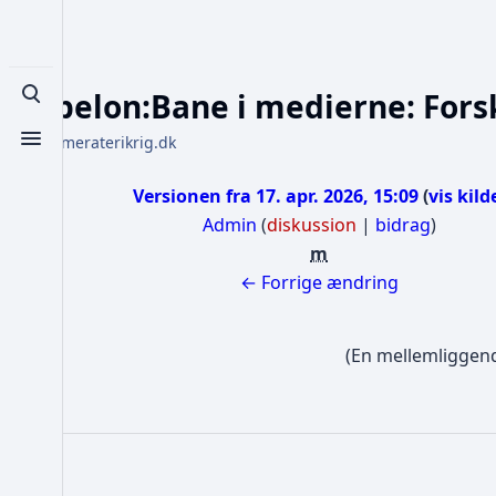
Skabelon:Bane i medierne: Fors
Toggle search
Fra Kammeraterikrig.dk
Toggle menu
Versionen fra 17. apr. 2026, 15:09
vis kild
Admin
(
diskussion
|
bidrag
)
m
I
← Forrige ændring
n
g
(En mellemliggend
e
n
r
e
d