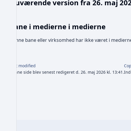
Nuværende version fra 26. maj 202
i
g
e
Bane i medierne i medierne
r
i
Denne bane eller virksomhed har ikke været i mediern
n
g
s
o
Last modified
Cop
Denne side blev senest redigeret d. 26. maj 2026 kl. 13:41.
p
Ind
s
u
m
m
e
r
i