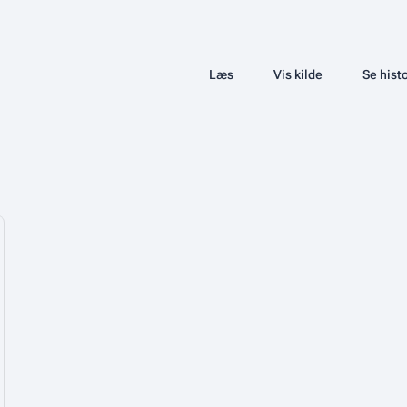
Share this page
Læs
Vis kilde
Se histo
Visninger