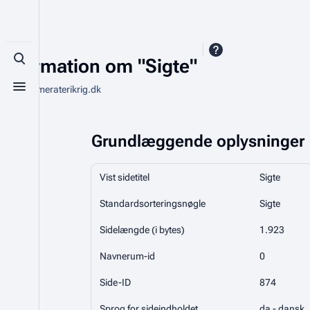
Information om "Sigte"
Toggle search
Fra Kammeraterikrig.dk
Toggle menu
Grundlæggende oplysninger
Vist sidetitel
Sigte
Standardsorteringsnøgle
Sigte
Sidelængde (i bytes)
1.923
Navnerum-id
0
Side-ID
874
Sprog for sideindholdet
da - dansk