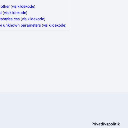
 other
(
vis kildekode
)
t
(
vis kildekode
)
t/styles.css
(
vis kildekode
)
or unknown parameters
(
vis kildekode
)
Privatlivspolitik