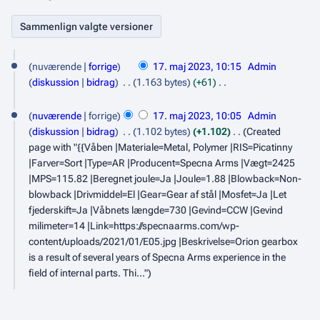
1
nuværende
forrige
17. maj 2023, 10:15
Admin
7
diskussion
bidrag
1.163 bytes
+61
.
I
n
nuværende
forrige
17. maj 2023, 10:05
Admin
m
g
diskussion
bidrag
1.102 bytes
+1.102
Created
a
e
page with "{{Våben |Materiale=Metal, Polymer |RIS=Picatinny
j
n
|Farver=Sort |Type=AR |Producent=Specna Arms |Vægt=2425
r
2
|MPS=115.82 |Beregnet joule=Ja |Joule=1.88 |Blowback=Non-
e
blowback |Drivmiddel=El |Gear=Gear af stål |Mosfet=Ja |Let
0
d
fjederskift=Ja |Våbnets længde=730 |Gevind=CCW |Gevind
2
i
milimeter=14 |Link=https://specnaarms.com/wp-
3
g
content/uploads/2021/01/E05.jpg |Beskrivelse=Orion gearbox
e
is a result of several years of Specna Arms experience in the
r
field of internal parts. Thi..."
i
n
g