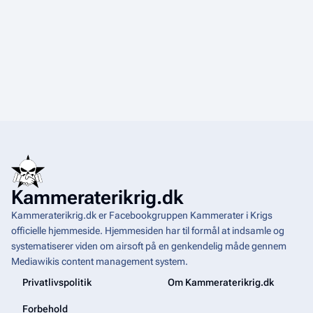
s
o
p
s
u
m
m
e
r
i
n
g
Kammeraterikrig.dk
Kammeraterikrig.dk er Facebookgruppen Kammerater i Krigs
officielle hjemmeside. Hjemmesiden har til formål at indsamle og
systematiserer viden om airsoft på en genkendelig måde gennem
Mediawikis
content management system
.
Privatlivspolitik
Om Kammeraterikrig.dk
Forbehold