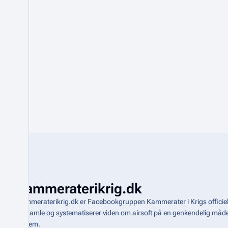
b
r
u
a
r
2
0
2
6
Kammeraterikrig.dk
Kammeraterikrig.dk er Facebookgruppen Kammerater i Krigs officiel
indsamle og systematiserer viden om airsoft på en genkendelig m
system
.