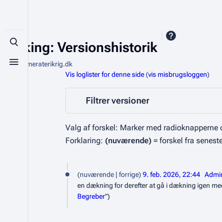
Peeking: Versionshistorik
Toggle search
Fra Kammeraterikrig.dk
Toggle menu
Vis loglister for denne side
(
vis misbrugsloggen
)
Filtrer versioner
Valg af forskel: Marker med radioknapperne d
Forklaring:
(nuværende)
= forskel fra senest
9
nuværende
forrige
9. feb. 2026, 22:44
Admi
.
en dækning for derefter at gå i dækning igen med
f
Begreber
"
e