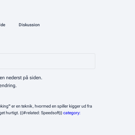
More actions
lde
Side
Diskussion
associated-pages
en nederst på siden.
ændring.
king''' er en teknik, hvormed en spiller kigger ud fra
get hurtigt. {{#related: Speedsoft}}
category: