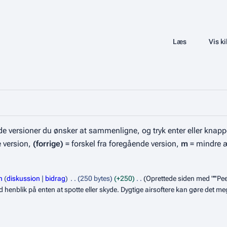
Share this page
Læs
Se historik
Vis ki
Visninger
e versioner du ønsker at sammenligne, og tryk enter eller knapp
e version,
(forrige)
= forskel fra foregående version,
m
= mindre 
n
diskussion
bidrag
250 bytes
+250
Oprettede siden med "'''Pee
 henblik på enten at spotte eller skyde. Dygtige airsoftere kan gøre det me