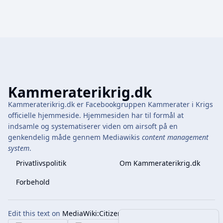
Kammeraterikrig.dk
Kammeraterikrig.dk er Facebookgruppen Kammerater i Krigs
officielle hjemmeside. Hjemmesiden har til formål at
indsamle og systematiserer viden om airsoft på en
genkendelig måde gennem Mediawikis
content management
system
.
Privatlivspolitik
Om Kammeraterikrig.dk
Forbehold
Edit this text on
MediaWiki:Citizen-footer-tagline
Share this page
More 
Visninger
associate