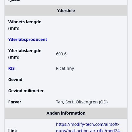
Yderdele
Våbnets længde
(mm)
Yderløbsproducent
Yderløbslængde
609.6
(mm)
RIS
Picatinny
Gevind
Gevind milimeter
Farver
Tan, Sort, Olivengrøn (OD)
Anden information
https://modify-tech.com/airsoft-
Link
guns/bolt-action-air-rifle/mod24-