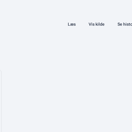
Share this page
Læs
Vis kilde
Se histo
Visninger