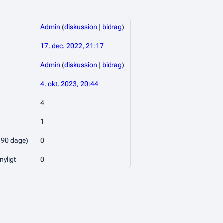
Admin
(
diskussion
|
bidrag
)
17. dec. 2022, 21:17
Admin
(
diskussion
|
bidrag
)
4. okt. 2023, 20:44
4
1
e 90 dage)
0
nyligt
0