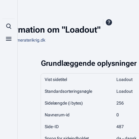
Information om "Loadout"
Toggle search
Fra Kammeraterikrig.dk
Toggle menu
Grundlæggende oplysninger
Vist sidetitel
Loadout
Standardsorteringsnøgle
Loadout
Sidelængde (i bytes)
256
Navnerum-id
0
Side-ID
487
Sprog for sideindholdet
da - dansk