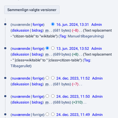
1
nuværende
forrige
16. jun. 2024, 13:31
Admin
6
diskussion
bidrag
m
681 bytes
−8
Text replacement
.
- "citizen-table" to "wikitable"
Tag
:
Manuel tilbagerulning
j
1
nuværende
forrige
13. jun. 2024, 13:52
Admin
u
3
diskussion
bidrag
m
689 bytes
+8
Text replacement
n
.
- " |class=wikitable" to " |class=citizen-table"
Tag
:
i
Tilbagerullet
j
2
u
2
nuværende
forrige
24. dec. 2023, 11:52
Admin
0
n
4
diskussion
bidrag
m
681 bytes
−7
2
i
.
I
4
n
2
nuværende
forrige
24. dec. 2023, 11:50
Admin
d
g
diskussion
bidrag
m
688 bytes
+310
0
e
e
I
2
c
n
n
nuværende
forrige
24. dec. 2023, 11:49
Admin