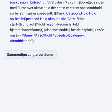
4
r
e
g
diskussion
bidrag
378 bytes
+378
Oprettede siden
e
e
m
med "Liste over aktive hold der enten er et rent speedsofthold
d
n
spiller som spiller speedsoft. {{#ask:
Category:Hold
Hold
b
i
r
spillestil::Speedsoft
Hold aktiv inaktiv::Aktiv
|?Hold
e
g
e
start=Grundlagt |?Hold region=Region |?Hold
e
r
d
hjemmebane=Bane(r) |class=wikitable | headers=plain }} ==Se
r
i
også== *
Baner
*
Airsofthold
*
Speedsoft
category:
2
i
g
Airsofthistorie
"
0
n
e
2
g
r
s
i
3
o
n
p
g
s
s
u
o
m
p
m
s
e
u
r
m
i
m
n
e