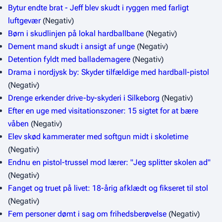
Bytur endte brat - Jeff blev skudt i ryggen med farligt
luftgevær
(Negativ)
Børn i skudlinjen på lokal hardballbane
(Negativ)
Dement mand skudt i ansigt af unge
(Negativ)
Detention fyldt med ballademagere
(Negativ)
Drama i nordjysk by: Skyder tilfældige med hardball-pistol
(Negativ)
Drenge erkender drive-by-skyderi i Silkeborg
(Negativ)
Efter en uge med visitationszoner: 15 sigtet for at bære
våben
(Negativ)
Elev skød kammerater med softgun midt i skoletime
(Negativ)
Endnu en pistol-trussel mod lærer: "Jeg splitter skolen ad"
(Negativ)
Fanget og truet på livet: 18-årig afklædt og fikseret til stol
(Negativ)
Fem personer dømt i sag om frihedsberøvelse
(Negativ)