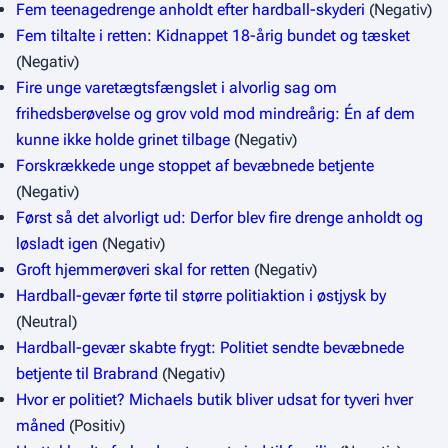
Fem teenagedrenge anholdt efter hardball-skyderi
(Negativ)
Fem tiltalte i retten: Kidnappet 18-årig bundet og tæsket
(Negativ)
Fire unge varetægtsfængslet i alvorlig sag om
frihedsberøvelse og grov vold mod mindreårig: Én af dem
kunne ikke holde grinet tilbage
(Negativ)
Forskrækkede unge stoppet af bevæbnede betjente
(Negativ)
Først så det alvorligt ud: Derfor blev fire drenge anholdt og
løsladt igen
(Negativ)
Groft hjemmerøveri skal for retten
(Negativ)
Hardball-gevær førte til større politiaktion i østjysk by
(Neutral)
Hardball-gevær skabte frygt: Politiet sendte bevæbnede
betjente til Brabrand
(Negativ)
Hvor er politiet? Michaels butik bliver udsat for tyveri hver
måned
(Positiv)