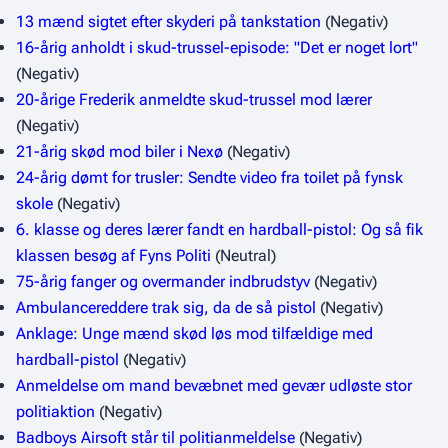
13 mænd sigtet efter skyderi på tankstation
(Negativ)
16-årig anholdt i skud-trussel-episode: "Det er noget lort"
(Negativ)
20-årige Frederik anmeldte skud-trussel mod lærer
(Negativ)
21-årig skød mod biler i Nexø
(Negativ)
24-årig dømt for trusler: Sendte video fra toilet på fynsk
skole
(Negativ)
6. klasse og deres lærer fandt en hardball-pistol: Og så fik
klassen besøg af Fyns Politi
(Neutral)
75-årig fanger og overmander indbrudstyv
(Negativ)
Ambulancereddere trak sig, da de så pistol
(Negativ)
Anklage: Unge mænd skød løs mod tilfældige med
hardball-pistol
(Negativ)
Anmeldelse om mand bevæbnet med gevær udløste stor
politiaktion
(Negativ)
Badboys Airsoft står til politianmeldelse
(Negativ)