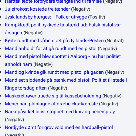
Hætteklædte forbrydere trængte ind til familie
(Negativ)
Julefrokost kostede tre tænder
(Negativ)
Jysk landsby hærges: - Folk er utrygge
(Positiv)
Kampklædt politi rykkede talstærkt ud: Falsk pistol var
årsagen
(Negativ)
Kørte rundt med våben tæt på Jyllands-Posten
(Neutral)
Mand anholdt for at gå rundt med en pistol
(Negativ)
Mand med pistol blev spottet i Aalborg - nu har politiet
anholdt ham
(Negativ)
Mand og kvinde gik rundt med pistol på gaden
(Negativ)
Mand set siddende på bænk med pistol: Politiet til stede i
Ringe torsdag aften
(Negativ)
Maskeret røver truede sig til kassebeholdning
(Negativ)
Mener han planlagde at dræbe eks-kæreste
(Negativ)
Narkopåvirket bilist stoppet med kniv og peberspray
(Negativ)
Nordjyde dømt for grov vold med en hardball-pistol
(Negativ)