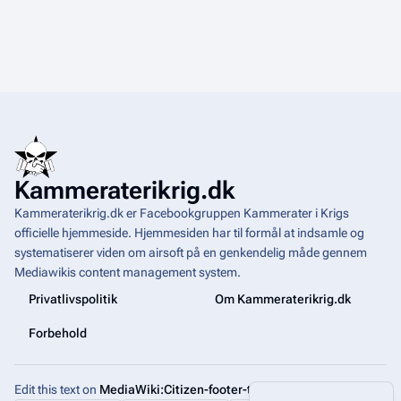
Kammeraterikrig.dk
Kammeraterikrig.dk er Facebookgruppen Kammerater i Krigs
officielle hjemmeside. Hjemmesiden har til formål at indsamle og
systematiserer viden om airsoft på en genkendelig måde gennem
Mediawikis
content management system
.
Privatlivspolitik
Om Kammeraterikrig.dk
Forbehold
Edit this text on
MediaWiki:Citizen-footer-tagline
More a
Visninger
associated