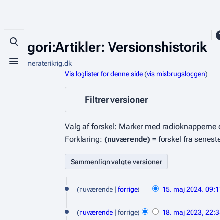
Kategori:Artikler: Versionshistorik
Toggle search
Fra Kammeraterikrig.dk
Toggle menu
Vis loglister for denne side
(
vis misbrugsloggen
)
Filtrer versioner
Valg af forskel: Marker med radioknapperne d
Forklaring:
(nuværende)
= forskel fra senest
1
nuværende
forrige
15. maj 2024, 09:1
5
I
1
.
n
nuværende
forrige
18. maj 2023, 22:3