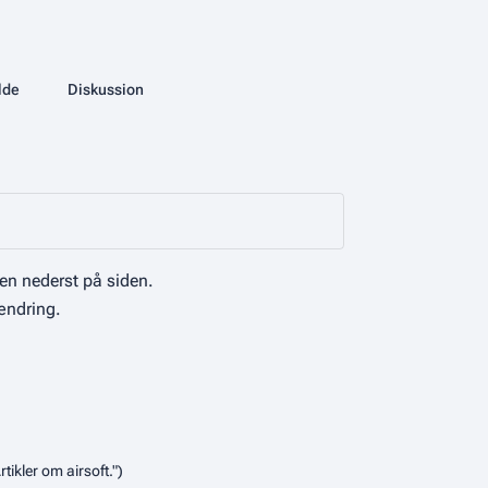
More actions
lde
Kategori
Diskussion
associated-pages
en nederst på siden.
ændring.
tikler om airsoft."