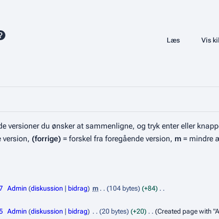
Læs
Se historik
Vis ki
Visninger
e versioner du ønsker at sammenligne, og tryk enter eller knapp
e version,
(forrige)
= forskel fra foregående version,
m
= mindre 
7
Admin
diskussion
bidrag
m
104 bytes
+84
5
Admin
diskussion
bidrag
20 bytes
+20
Created page with "Ar