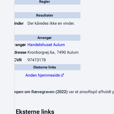
Regler
Resultater
Vinder
Der kåredes ikke en vinder.
Arrangør
Arrangør
Handelshuset Aulum
Addresse
Kronborgvej 6a, 7490 Aulum
CVR
97473178
Eksterne links
Anden hjemmeside
Kampen om Rævegraven (2022)
var et airsoftspil afhold
Eksterne links