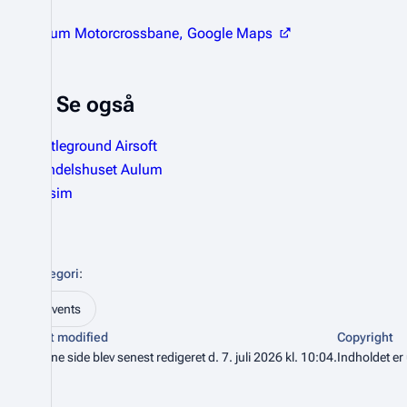
Aulum Motorcrossbane, Google Maps
Se også
Battleground Airsoft
Handelshuset Aulum
Milsim
Kategori
:
Events
Last modified
Copyright
Denne side blev senest redigeret d. 7. juli 2026 kl. 10:04.
Indholdet er