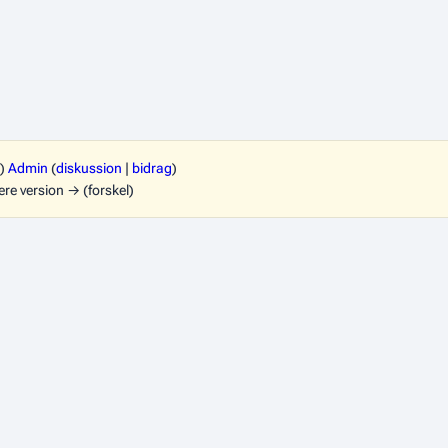
)
Admin
(
diskussion
|
bidrag
)
ere version → (forskel)