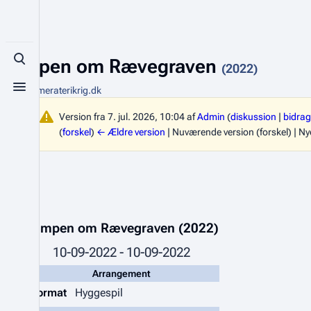
Kampen om Rævegraven
Toggle search
(2022)
Fra Kammeraterikrig.dk
Toggle menu
Version fra 7. jul. 2026, 10:04 af
Admin
(
diskussion
|
bidrag
(
forskel
)
← Ældre version
| Nuværende version (forskel) | Ny
Kampen om Rævegraven (2022)
10-09-2022 - 10-09-2022
Arrangement
Format
Hyggespil