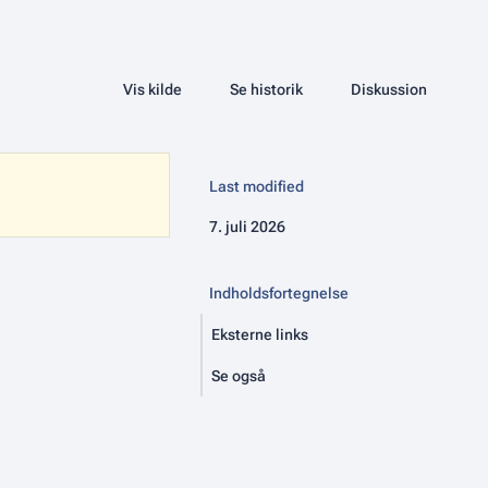
Share this page
More 
Læs
Vis kilde
Se historik
Side
Diskussion
Visninger
associated-pages
Last modified
7. juli 2026
Indholdsfortegnelse
Eksterne links
Se også