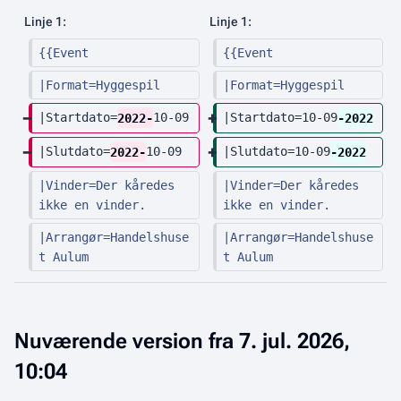
g
n
Linje 1:
Linje 1:
e
g
{{Event
{{Event
n
e
r
n
|Format=Hyggespil
|Format=Hyggespil
e
r
|Startdato=
2022-
10-09
|Startdato=10-09
-2022
d
e
i
d
|Slutdato=
2022-
10-09
|Slutdato=10-09
-2022
g
i
|Vinder=Der kåredes 
|Vinder=Der kåredes 
e
g
ikke en vinder.
ikke en vinder.
r
e
|Arrangør=Handelshuse
|Arrangør=Handelshuse
i
r
t Aulum
t Aulum
n
i
g
n
s
g
o
s
Nuværende version fra 7. jul. 2026,
p
o
10:04
s
p