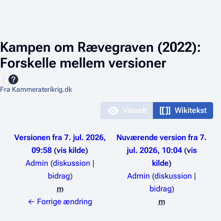
Kampen om Rævegraven (2022):
Forskelle mellem versioner
Fra Kammeraterikrig.dk
Visuelt
Wikitekst
Versionen fra 7. jul. 2026,
Nuværende version fra 7.
09:58
vis kilde
jul. 2026, 10:04
vis
Admin
(
diskussion
|
kilde
bidrag
)
Admin
(
diskussion
|
m
bidrag
)
I
← Forrige ændring
m
n
I