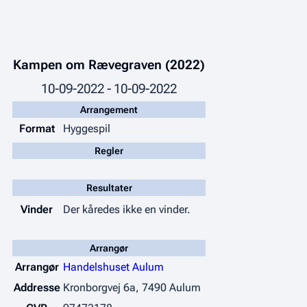
u
s
m
u
m
m
e
m
Kampen om Rævegraven (2022)
r
e
10-09-2022 - 10-09-2022
i
r
n
Arrangement
i
g
Format
Hyggespil
n
g
Regler
Resultater
Vinder
Der kåredes ikke en vinder.
Arrangør
Arrangør
Handelshuset Aulum
Addresse
Kronborgvej 6a, 7490 Aulum