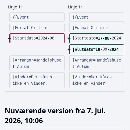
g
n
Linje 1:
Linje 1:
e
g
{{Event
{{Event
n
e
r
n
|Format=Grilsim
|Format=Grilsim
e
r
|Startdato=2024-08
|Startdato=
17-08-
2024
d
e
i
d
|Slutdato=18
-08
-2024
g
i
|Arrangør=Handelshuse
|Arrangør=Handelshuse
e
g
t Aulum
t Aulum
r
e
|Vinder=Der kåres 
|Vinder=Der kåres 
i
r
ikke en vinder.
ikke en vinder.
n
i
g
n
s
g
Nuværende version fra 7. jul.
o
s
p
o
2026, 10:06
s
p