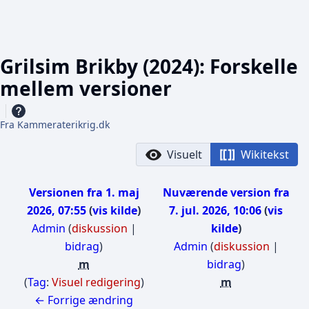
Grilsim Brikby (2024): Forskelle
mellem versioner
Fra Kammeraterikrig.dk
Visuelt
Wikitekst
Versionen fra 1. maj
Nuværende version fra
2026, 07:55
vis kilde
7. jul. 2026, 10:06
vis
Admin
(
diskussion
|
kilde
bidrag
)
Admin
(
diskussion
|
m
bidrag
)
I
Tag
:
Visuel redigering
m
n
I
← Forrige ændring