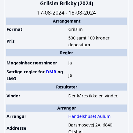
u
s
Grilsim Brikby (2024)
m
u
17-08-2024 - 18-08-2024
m
m
Arrangement
e
m
Format
Grilsim
r
e
500 samt 100 kroner
i
r
Pris
depositum
n
i
Regler
g
n
Magasinbegrænsninger
Ja
g
Særlige regler for
DMR
og
Ja
LMG
Resultater
Vinder
Der kåres ikke en vinder.
Arrangør
Arrangør
Handelshuset Aulum
Børsmosevej 2A, 6840
Addresse
Oksbøl