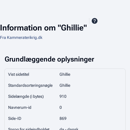
Information om "Ghillie"
Fra Kammeraterikrig.dk
Grundlæggende oplysninger
Vist sidetitel
Ghillie
Standardsorteringsnøgle
Ghillie
Sidelængde (i bytes)
910
Navnerum-id
0
Side-ID
869
Sprog for sideindholdet
da - dansk