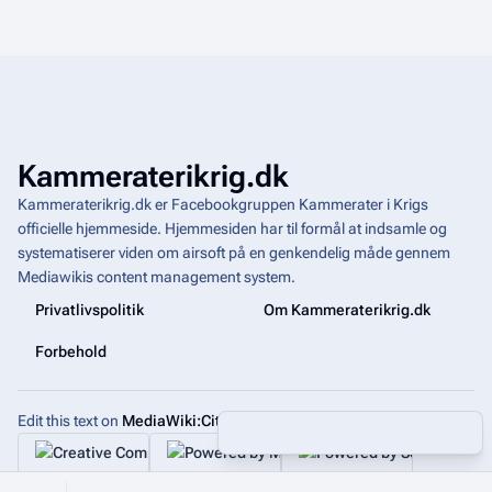
Kammeraterikrig.dk
Kammeraterikrig.dk er Facebookgruppen Kammerater i Krigs
officielle hjemmeside. Hjemmesiden har til formål at indsamle og
systematiserer viden om airsoft på en genkendelig måde gennem
Mediawikis
content management system
.
Privatlivspolitik
Om Kammeraterikrig.dk
Forbehold
Edit this text on
MediaWiki:Citizen-footer-tagline
Share this page
More a
Visninger
associated