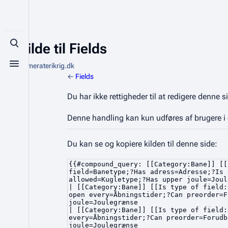
Se kilde til Fields
Toggle search
Fra Kammeraterikrig.dk
Toggle menu
←
Fields
Du har ikke rettigheder til at redigere denne 
Denne handling kan kun udføres af brugere 
Du kan se og kopiere kilden til denne side: