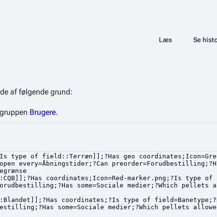
Share this page
Læs
Vis kilde
Se histo
Visninger
side af følgende grund:
i gruppen
Brugere
.