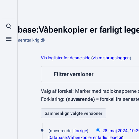
Database:Våbenkopier er farligt lege
Toggle search
Fra Kammeraterikrig.dk
Toggle menu
Vis loglister for denne side
(
vis misbrugsloggen
)
Filtrer versioner
Valg af forskel: Marker med radioknapperne d
Forklaring:
(nuværende)
= forskel fra senest
2
nuværende
forrige
28. maj 2024, 10:2
8
Database:Våbenkopier er farligt legetøj