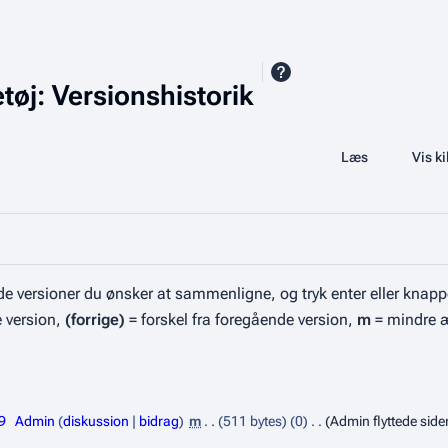
tøj: Versionshistorik
Share this page
Læs
Se historik
Vis ki
Visninger
e versioner du ønsker at sammenligne, og tryk enter eller knapp
e version,
(forrige)
= forskel fra foregående version,
m
= mindre 
9
Admin
diskussion
bidrag
m
511 bytes
0
Admin flyttede sid