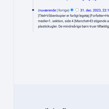
.
3
nuværende
forrige
31. dec. 2023, 22:
m
1
|Titel=Våbenkopier er farligt legetøj |Forfatter
a
.
medie=1. sektion, side 4 |Manchet=Et stigende ant
j
plastickugler. De mindreårige børn truer tilfældi
d
2
e
0
c
2
e
4
m
b
e
r
2
0
2
3