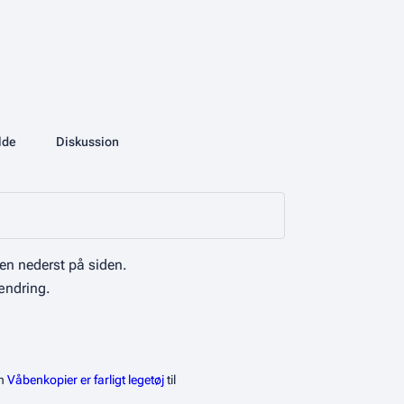
More actions
lde
Database
Diskussion
associated-pages
en nederst på siden.
ændring.
en
Våbenkopier er farligt legetøj
til