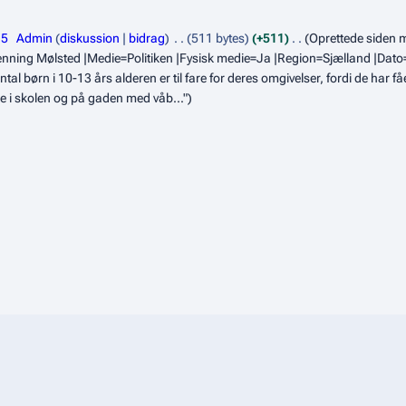
15
Admin
diskussion
bidrag
511 bytes
+511
Oprettede siden m
=Henning Mølsted |Medie=Politiken |Fysisk medie=Ja |Region=Sjælland |Dato=
al børn i 10-13 års alderen er til fare for deres omgivelser, fordi de har f
ge i skolen og på gaden med våb..."