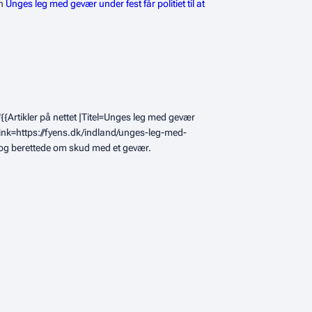
en
Unges leg med gevær under fest får politiet til at
{{Artikler på nettet |Titel=Unges leg med gevær
|Link=https://fyens.dk/indland/unges-leg-med-
t og berettede om skud med et gevær.