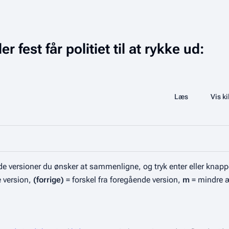
est får politiet til at rykke ud:
Share this page
Læs
Se historik
Vis ki
Visninger
e versioner du ønsker at sammenligne, og tryk enter eller knapp
e version,
(forrige)
= forskel fra foregående version,
m
= mindre 