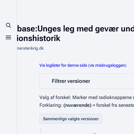
Database:Unges leg med gevær under f
Toggle search
Versionshistorik
Toggle menu
Fra Kammeraterikrig.dk
Vis loglister for denne side
(
vis misbrugsloggen
)
Filtrer versioner
Valg af forskel: Marker med radioknapperne d
Forklaring:
(nuværende)
= forskel fra senest
1