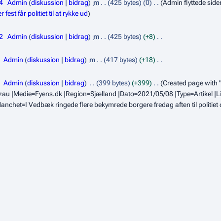
4
Admin
diskussion
bidrag
m
425 bytes
0
Admin flyttede sid
st får politiet til at rykke ud
2
Admin
diskussion
bidrag
m
425 bytes
+8
Admin
diskussion
bidrag
m
417 bytes
+18
Admin
diskussion
bidrag
399 bytes
+399
Created page with "
er=Ritzau |Medie=Fyens.dk |Region=Sjælland |Dato=2021/05/08 |Type=Artikel 
|Manchet=I Vedbæk ringede flere bekymrede borgere fredag aften til politie