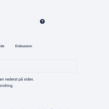
More actions
lde
Database
Diskussion
associated-pages
en nederst på siden.
ændring.