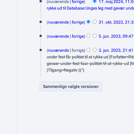
nuværende
forrige
17. maj 2024, 11:0
7
rykke ud
til
Database:Unges leg med gevær under fe
.
3
nuværende
forrige
31. okt. 2023, 21:3
m
1
I
a
5
.
n
nuværende
forrige
5. jun. 2023, 09:47
j
.
g
I
o
3
2
e
j
n
nuværende
forrige
3. jun. 2023, 21:41
k
.
n
g
0
under fest får politiet til at rykke ud |Forfatt
u
t
r
e
j
gevaer-under-fest-faar-politiet-til-at-rykke-ud 
2
n
e
o
n
|Tilgang=Negativ }}"
u
4
i
d
r
b
n
i
e
2
e
g
i
d
0
r
e
i
2
2
r
2
g
0
3
i
e
0
2
n
r
2
g
3
i
3
s
n
o