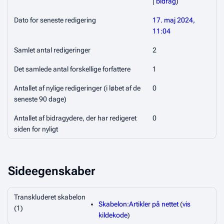
|
bidrag
)
Dato for seneste redigering
17. maj 2024,
11:04
Samlet antal redigeringer
2
Det samlede antal forskellige forfattere
1
Antallet af nylige redigeringer (i løbet af de
0
seneste 90 dage)
Antallet af bidragydere, der har redigeret
0
siden for nyligt
Sideegenskaber
Transkluderet skabelon
Skabelon:Artikler på nettet
(
vis
(1)
kildekode
)