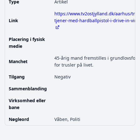
Type
Artikel
https://www.tv2ostjylland.dk/aarhus/tru
Link
tjener-med-hardballpistol-i-drive-in-vin
Placering i fysisk
medie
45-årig mand fremstilles i grundlovsfor
Manchet
for trusler på livet.
Tilgang
Negativ
Sammenblanding
Virksomhed eller
bane
Nøgleord
Våben, Politi